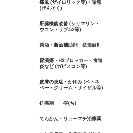
痛風 (ザイロリック等)・喘息
(ぜんそく)
肝臓機能改善 (シリマリン・
ウコン・リブ.52等)
禁酒・断酒補助剤・抗酒癖剤
胃潰瘍・H2ブロッカー・食道
炎など (ガビスコン等)
皮膚の炎症・かゆみ (ベトネ
ベートクリーム・ザイザル等)
抗癌剤
痔(ぢ)
てんかん・リューマチ治療薬