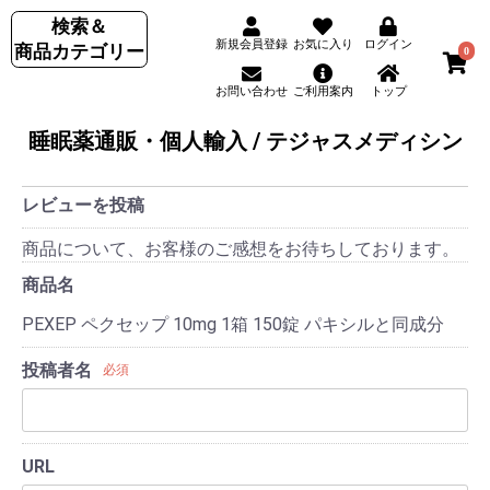
検索＆
新規会員登録
お気に入り
ログイン
商品カテゴリー
0
お問い合わせ
ご利用案内
トップ
睡眠薬通販・個人輸入 / テジャスメディシン
レビューを投稿
商品について、お客様のご感想をお待ちしております。
商品名
PEXEP ペクセップ 10mg 1箱 150錠 パキシルと同成分
投稿者名
必須
URL