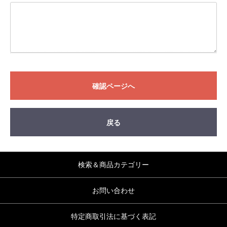
確認ページへ
戻る
検索＆商品カテゴリー
お問い合わせ
特定商取引法に基づく表記