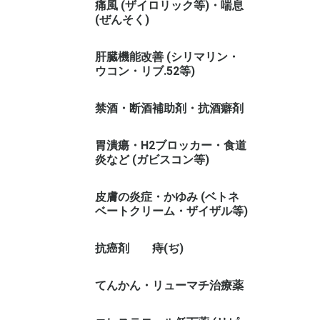
痛風 (ザイロリック等)・喘息
(ぜんそく)
肝臓機能改善 (シリマリン・
ウコン・リブ.52等)
禁酒・断酒補助剤・抗酒癖剤
胃潰瘍・H2ブロッカー・食道
炎など (ガビスコン等)
皮膚の炎症・かゆみ (ベトネ
ベートクリーム・ザイザル等)
抗癌剤
痔(ぢ)
てんかん・リューマチ治療薬