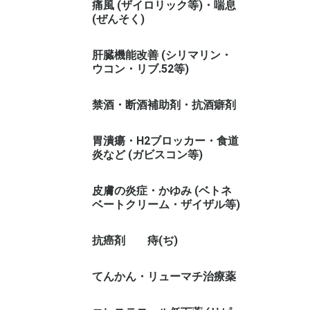
痛風 (ザイロリック等)・喘息
(ぜんそく)
肝臓機能改善 (シリマリン・
ウコン・リブ.52等)
禁酒・断酒補助剤・抗酒癖剤
胃潰瘍・H2ブロッカー・食道
炎など (ガビスコン等)
皮膚の炎症・かゆみ (ベトネ
ベートクリーム・ザイザル等)
抗癌剤
痔(ぢ)
てんかん・リューマチ治療薬