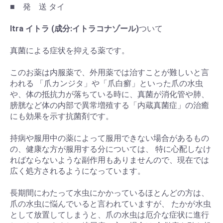
■ 発 送 タイ
Itra イトラ (成分:イトラコナゾール)
ついて
真菌による症状を抑える薬です。
このお薬は内服薬で、外用薬では治すことが難しいと言
われる 「爪カンジタ」や「爪白癬」といった爪の水虫
や、体の抵抗力が落ちている時に、真菌が消化管や肺、
膀胱など体の内部で異常増殖する「内蔵真菌症」の治癒
にも効果を示す抗菌剤です。
持病や服用中の薬によって服用できない場合があるもの
の、健康な方が服用する分については、 特に心配しなけ
ればならないような副作用もありませんので、現在では
広く処方されるようになっています。
長期間にわたって水虫にかかっているほとんどの方は、
爪の水虫に悩んでいると言われていますが、 たかが水虫
として放置してしまうと、爪の水虫は厄介な症状に進行