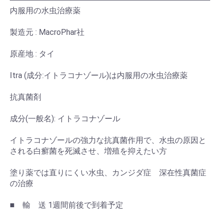
内服用の水虫治療薬
製造元 : MacroPhar社
原産地 : タイ
Itra (成分:イトラコナゾール)は内服用の水虫治療薬
抗真菌剤
成分(一般名): イトラコナゾール
イトラコナゾールの強力な抗真菌作用で、水虫の原因と
される白癬菌を死滅させ、増殖を抑えたい方
塗り薬では直りにくい水虫、カンジダ症 深在性真菌症
の治療
■ 輸 送 1週間前後で到着予定