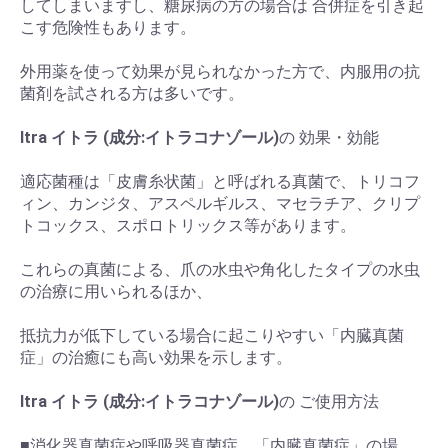
してしまいますし、糖尿病の方の場合は 合併症を引き起
こす危険性もあります。
外用薬を使って効果が見られなかった方で、内服用の抗
菌剤を試される方は多いです。
Itra イトラ (成分:イトラコナゾール)
の 効果・効能
適応菌種は「皮膚糸状菌」と呼ばれる真菌で、トリコフ
ィン、カンジタ、アスペルギルス、マセラチア、クリプ
トコックス、スポロトリックス等があります。
これらの真菌による、爪の水虫や角化したタイプの水虫
の治療に用いられるほか、
抵抗力が低下している場合に起こりやすい「内臓真菌
症」の治癒にも高い効果を示します。
Itra イトラ (成分:イトラコナゾール)
の ご使用方法
■消化器真菌症や呼吸器真菌症、「内臓真菌症」の場