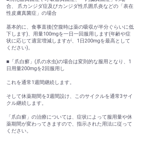
合、 爪カンジダ症及びカンジダ性爪囲爪炎などの「表在
性皮膚真菌症」の場合
基本的に、食事直後(空腹時は薬の吸収が半分ぐらいに低
下します)、用量100mgを一日一回服用します(年齢や症
状に応じて適宜増減しますが、1日200mgを最高として
ください)。
■「爪白癬」(爪の水虫)の場合は変則的な服用となり、1
日用量200mgを2回服用し
これを通常1週間継続します。
そして休薬期間を3週間設け、このサイクルを通常3サイ
クル継続します。
「爪白癬」の治療については、症状によって服用量や休
薬期間が変わってきますので、指示された用法に従って
お買い物を続ける
カートへ進む
ください。