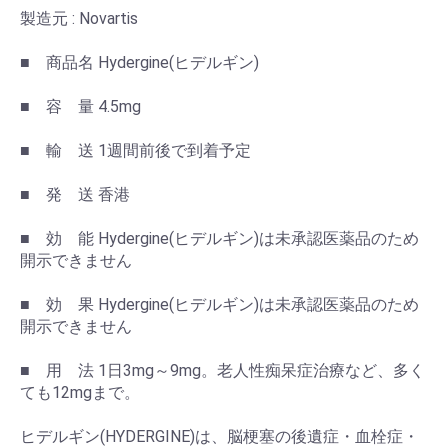
製造元 : Novartis
■ 商品名 Hydergine(ヒデルギン)
■ 容 量 4.5mg
■ 輸 送 1週間前後で到着予定
■ 発 送 香港
■ 効 能 Hydergine(ヒデルギン)は未承認医薬品のため
開示できません
■ 効 果 Hydergine(ヒデルギン)は未承認医薬品のため
開示できません
■ 用 法 1日3mg～9mg。老人性痴呆症治療など、多く
ても12mgまで。
ヒデルギン(HYDERGINE)は、脳梗塞の後遺症・血栓症・