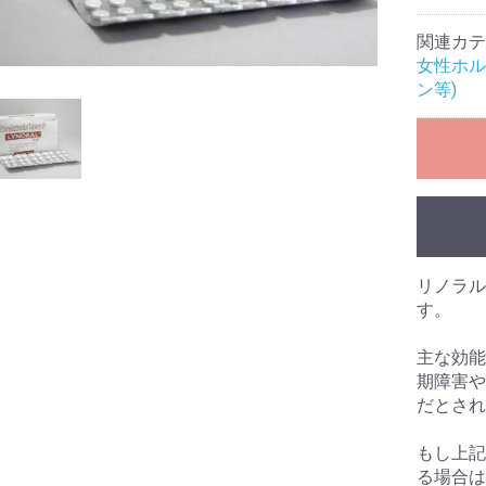
関連カテ
女性ホル
ン等)
リノラル
す。
主な効能
期障害や
だとされ
もし上記
る場合は