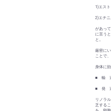
1)エス
2)エチ
があって
に言うと
と。
厳密にい
ことで、
身体に効
■ 輸 
■ 発 
リノラル
乏するこ
を、卵胞