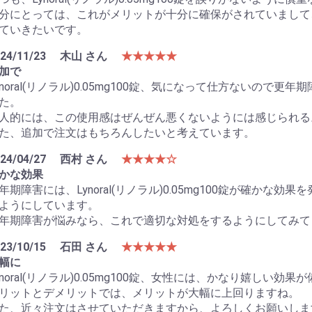
分にとっては、これがメリットが十分に確保がされていまして
ていきたいです。
24/11/23
木山 さん
★★★★★
加で
ynoral(リノラル)0.05mg100錠、気になって仕方ないの
た。
人的には、この使用感はぜんぜん悪くないようには感じられる
た、追加で注文はもちろんしたいと考えています。
24/04/27
西村 さん
★★★★☆
かな効果
年期障害には、Lynoral(リノラル)0.05mg100錠が確か
ようにしています。
年期障害が悩みなら、これで適切な対処をするようにしてみて
23/10/15
石田 さん
★★★★★
幅に
ynoral(リノラル)0.05mg100錠、女性には、かなり嬉しい効
リットとデメリットでは、メリットが大幅に上回りますね。
た、近々注文はさせていただきますから、よろしくお願いしま