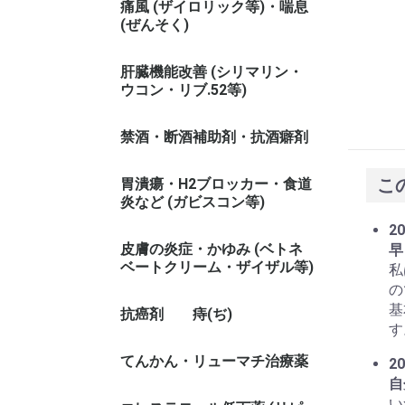
痛風 (ザイロリック等)・喘息
(ぜんそく)
肝臓機能改善 (シリマリン・
ウコン・リブ.52等)
禁酒・断酒補助剤・抗酒癖剤
こ
胃潰瘍・H2ブロッカー・食道
炎など (ガビスコン等)
20
皮膚の炎症・かゆみ (ベトネ
早
ベートクリーム・ザイザル等)
私
の
基
抗癌剤
痔(ぢ)
す
てんかん・リューマチ治療薬
20
自
い