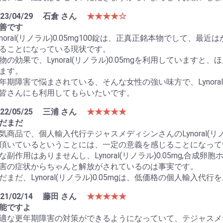
23/04/29
石倉 さん
★★★★☆
善です
ynoral(リノラル)0.05mg100錠は、正真正銘本物でして
ることになっている現状です。
物の効果で、Lynoral(リノラル)0.05mgを利用していま
ます。
年期障害で悩まされている、そんな女性の強い味方で、Lynoral
皆さんにも利用してもらいたいです。
22/05/25
三浦 さん
★★★★★
だまだ
気商品で、個人輸入代行テジャスメディシンさんのLynoral(リノ
頂いているということには、一定の意義を感じることになって
な副作用はありませんし、Lynoral(リノラル)0.05mg,合
害の症状からちゃんと解放がされているのは事実です。
だまだ、Lynoral(リノラル)0.05mgは、低価格の個人輸入代
21/02/14
藤田 さん
★★★★★
能ですよ
適な更年期障害の対策ができるようになっていて、テジャスメ