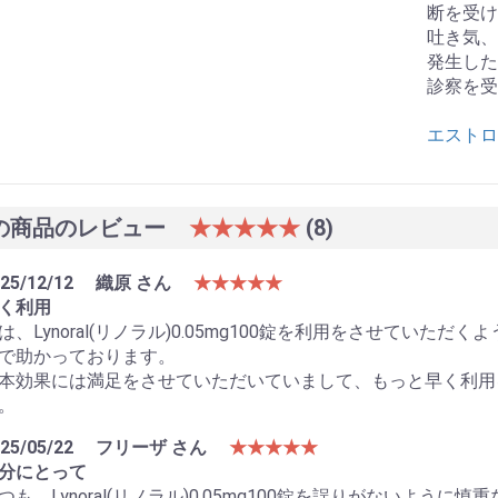
断を受け
吐き気、
発生した
診察を受
エストロ
の商品のレビュー
★★★★★
(8)
25/12/12
織原 さん
★★★★★
く利用
は、Lynoral(リノラル)0.05mg100錠を利用をさせてい
で助かっております。
本効果には満足をさせていただいていまして、もっと早く利用
。
25/05/22
フリーザ さん
★★★★★
分にとって
つも、Lynoral(リノラル)0.05mg100錠を誤りがないよ