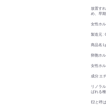
放置すれ
め、早期
女性ホル
製造元 : O
商品名:Ly
卵胞ホル
女性ホル
成分:エ
リノラル
ばれる種
E2と呼