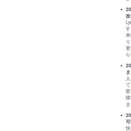
20
改
L
す
本
り
更
ら
20
ま
人
て
変
障
ま
20
可
快