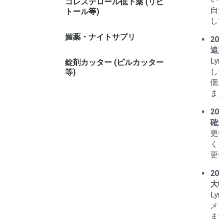
コレステロール低下薬 (リピ
自
トール等)
し
媚薬・ナイトサプリ
20
追
L
錠剤カッター (ピルカッター
し
等)
個
ま
20
確
更
く
更
20
大
L
メ
ま