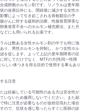
合成卵胞ホルモン剤です。リノラルは更年期
状の改善以外にも、閉経後に減少する女性ホ
影響によって引き起こされる骨粗鬆症の予
腺がんに対する緩和的治療、性腺発育障害な
卵巣発育不全へのホルモン補充療法、また月
などにも用いられるお薬です。
ラルは数ある女性ホルモン剤の中でも特に強
あり、男性ホルモンを抑制し、かつ女性ホル
泌を促します。よって上記の更年期障害の症
に対してだけでなく、MTFの方(性同一性障
性らしい体つきを得る目的で使用する事もあり
する注意
たは妊娠している可能性のある方は安全性が
ていないため服用しないでください。また副
で特に注意が必要なものが血栓症現れた場合
すので、症状を感じ取ったらすぐに医師の診