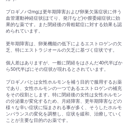
プロギノバ2mgは更年期障害および卵巣欠落症状に伴う
血管運動神経症状(ほてり、発汗など)や膣委縮症状に効
果的な薬です。また閉経後の骨粗鬆症に対する効果も認
められています。
更年期障害は、卵巣機能の低下によるエストロゲンの欠
乏、特にエストラジオールの欠乏に基づく症状です。
個人差はありますが、一般に閉経をはさんだ40代半ばか
ら50代半ばにその症状が現れるとされています。
プロギノバとは女性ホルモンを補う目的で服用するお薬
であり、女性ホルモンの一つであるエストロゲンの補充
をその役割とします。特に閉経後の女性は女性ホルモン
の分泌量が変化するため、月経障害、更年期障害などの
様々な辛い症状に悩まされる事が多く、そうしたホルモ
ンバランスの変化を調整し、症状を緩和、治療していく
ことが主要な目的のお薬です。