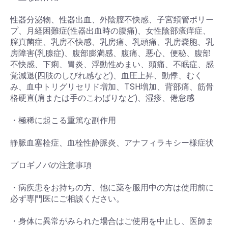
性器分泌物、性器出血、外陰膣不快感、子宮頚管ポリー
プ、月経困難症(性器出血時の腹痛)、女性陰部瘙痒症、
膣真菌症、乳房不快感、乳房痛、乳頭痛、乳房嚢胞、乳
お買い物を続ける
カートへ進む
房障害(乳腺症)、腹部膨満感、腹痛、悪心、便秘、腹部
不快感、下痢、胃炎、浮動性めまい、頭痛、不眠症、感
覚減退(四肢のしびれ感など)、血圧上昇、動悸、むく
み、血中トリグリセリド増加、TSH増加、背部痛、筋骨
格硬直(肩または手のこわばりなど)、湿疹、倦怠感
・極稀に起こる重篤な副作用
静脈血塞栓症、血栓性静脈炎、アナフィラキシー様症状
プロギノバの注意事項
・病疾患をお持ちの方、他に薬を服用中の方は使用前に
必ず専門医にご相談ください。
・身体に異常がみられた場合はご使用を中止し、医師ま