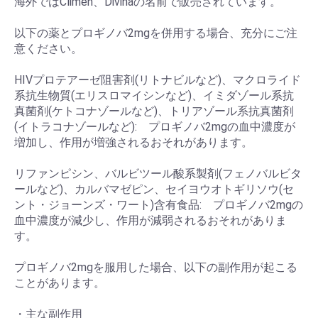
海外ではClimen、Divinaの名前で販売されています。
以下の薬とプロギノバ2mgを併用する場合、充分にご注
意ください。
HIVプロテアーゼ阻害剤(リトナビルなど)、マクロライド
系抗生物質(エリスロマイシンなど)、イミダゾール系抗
真菌剤(ケトコナゾールなど)、トリアゾール系抗真菌剤
(イトラコナゾールなど): プロギノバ2mgの血中濃度が
増加し、作用が増強されるおそれがあります。
リファンピシン、バルビツール酸系製剤(フェノバルビタ
ールなど)、カルバマゼピン、セイヨウオトギリソウ(セ
ント・ジョーンズ・ワート)含有食品: プロギノバ2mgの
血中濃度が減少し、作用が減弱されるおそれがありま
す。
プロギノバ2mgを服用した場合、以下の副作用が起こる
ことがあります。
・主な副作用