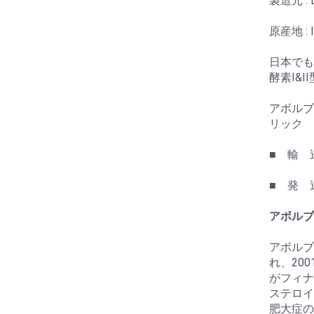
製造元 : Dr
原産地 : I
日本でも
酵素Ⅰ&I
アボルブ
リック
■ 輸 
■ 発 
アボルブ(
アボルブ
れ、20
がフィナ
ステロイ
肥大症の