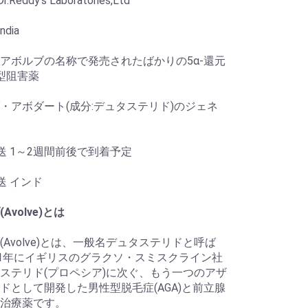
.Reddy's Laboratories,Ltd
ndia
アボルブの名称で発売されたばかりの5α-還元
I型阻害薬
・アボダート(成分:デュタステリド)のジェネ
送 1～2週間前後で到着予定
送 インド
Avolve)とは
(Avolve)とは、一般名デュタステリドと呼ば
01年にイギリスのグラクソ・スミスクライン社
ステリド(プロペシア)に次ぐ、もう一つのアザ
ドとして開発した男性型脱毛症(AGA)と前立腺
治療薬です。