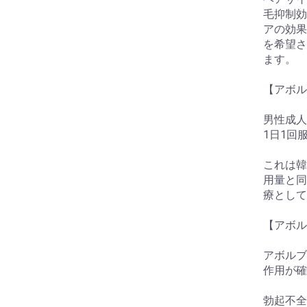
毛抑制効
お買い物を続ける
カートへ進む
アの効果
を希望さ
ます。
【アボル
男性成人
1日1回
これは韓
用量と同
療として
【アボル
アボルブ
作用が確
勃起不全(