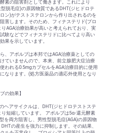
酵素の阻害剤として働きます。これにより
男性型脱毛症)の原因物質であるDHT(ジヒドロテ
ロン)がテストステロンから作り出されるのを
阻害します。そのため、フィナステリド(プロ
よりAGA治療効果が高いと考えられており、実
試験などでフィナステリドに比べてより高い
効果を示しています。
ら、アボルブは本邦ではAGA治療薬としての
けていませんので、本来、前立腺肥大症治療
使われる0.5mgカプセルをAGA治療目的に使用
になります。(処方医薬品の適応外使用となり
ブの効果】
者のヘアサイクルは、DHT(ジヒドロテストステ
より短縮しています。 アボルブは5α-還元酵素
Ⅱ型を両方阻害し、男性型脱毛症(AGA)の原因物
 DHTの産生を強力に抑制します。その結果、
クルを正常化し、プロペシアと同等以上の脱