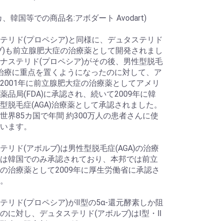
、韓国等での商品名:アボダート Avodart)
テリド(プロペシア)と同様に、デュタステリド
ブ)も前立腺肥大症の治療薬として開発されまし
ナステリド(プロペシア)がその後、男性型脱毛
A)治療に重点を置くようになったのに対して、ア
2001年に前立腺肥大症の治療薬としてアメリ
薬品局(FDA)に承認され、続いて2009年に韓
型脱毛症(AGA)治療薬として承認されました。
世界85カ国で年間 約300万人の患者さんに使
います。
テリド(アボルブ)は男性型脱毛症(AGA)の治療
は韓国でのみ承認されており、本邦では前立
の治療薬として2009年に厚生労働省に承認さ
。
テリド(プロペシア)がⅡ型の5α-還元酵素しか阻
のに対し、デュタステリド(アボルブ)はⅠ型・Ⅱ