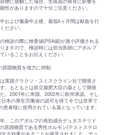
容物に接触した場合、生殖器の発育に影響を
能性がありますので十分ご注意ください。
中および服薬中止後、最低6ヶ月間は献血を行
ください。
の検診の際に検査値(PSA値)が過小評価される
りますので、検診時には担当医師にアボルブ
ていることをお伝えください。
Aの原因物質を強力に抑制
は英国グラクソ・スミスクライン社で開発さ
す。もともとは前立腺肥大症の薬として開発
た。2001年に米国、2002年に欧州承認、そし
9年日本の厚生労働省の認可を得て今では世界で
人の患者様に使用されている薬となっています。
年、このアボルブの有効成分デュタステリド
Aの原因物質である男性ホルモン(テストステロ
制する効果があることが発見されました。デュ