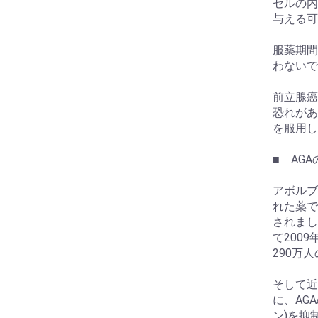
セルの内
与える可
服薬期間
わないで
前立腺癌
恐れがあ
を服用し
■ AG
アボルブ
れた薬で
されまし
て200
290万
そして近
に、AG
ン)を抑