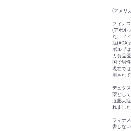
(アメリカ
フィナス
(アボル
た。フィ
症(AG
ボルブは
カ食品医
国で男性
現在では
用されて
デュタス
薬として
腺肥大症
れました
フィナス
害しない