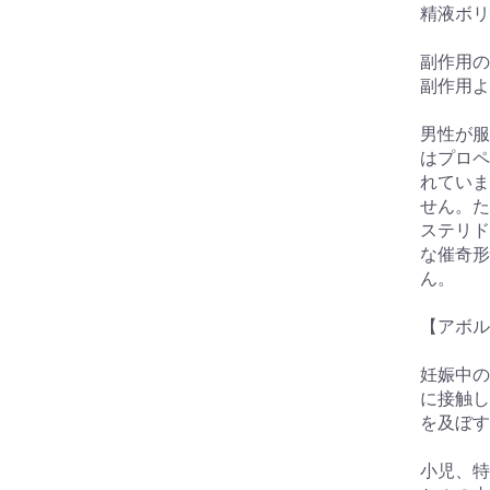
精液ボリ
副作用の
副作用よ
男性が服
はプロペ
れていま
せん。た
ステリド
な催奇形
ん。
【アボル
妊娠中の
に接触し
を及ぼす
小児、特