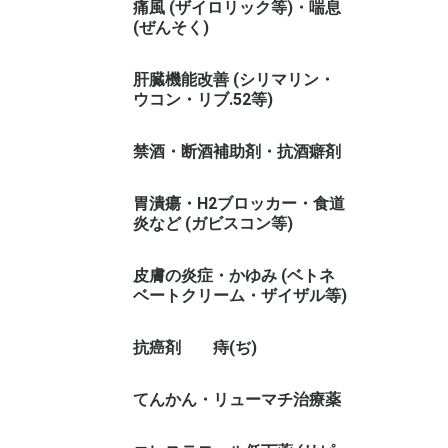
痛風 (ザイロリック等)・喘息
(ぜんそく)
肝臓機能改善 (シリマリン・
ウコン・リブ.52等)
禁酒・断酒補助剤・抗酒癖剤
胃潰瘍・H2ブロッカー・食道
炎など (ガビスコン等)
皮膚の炎症・かゆみ (ベトネ
ベートクリーム・ザイザル等)
抗癌剤
痔(ぢ)
てんかん・リューマチ治療薬