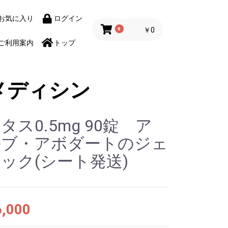
お気に入り
ログイン
0
￥0
ご利用案内
トップ
メディシン
タス0.5mg 90錠 ア
ルブ・アボダートのジェ
ック(シート発送)
,000