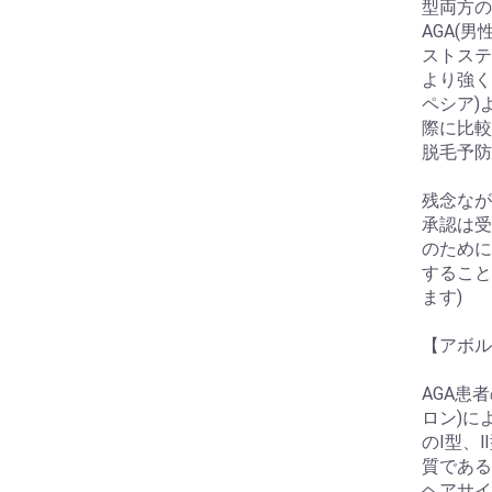
型両方の
AGA(
ストステ
より強く
ペシア)
際に比較
脱毛予防
残念なが
承認は受
のために
すること
ます)
【アボル
AGA患
ロン)に
のⅠ型、
質である
ヘアサイ