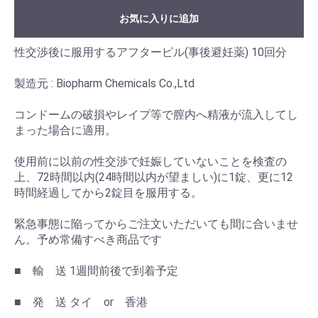
お気に入りに追加
性交渉後に服用するアフターピル(事後避妊薬) 10回分
製造元 : Biopharm Chemicals Co.,Ltd
コンドームの破損やレイプ等で膣内へ精液が流入してし
まった場合に適用。
使用前に以前の性交渉で妊娠していないことを検査の
上、72時間以内(24時間以内が望ましい)に1錠、更に12
時間経過してから2錠目を服用する。
緊急事態に陥ってからご注文いただいても間に合いませ
ん。予め常備すべき商品です
■ 輸 送 1週間前後で到着予定
■ 発 送 タイ or 香港