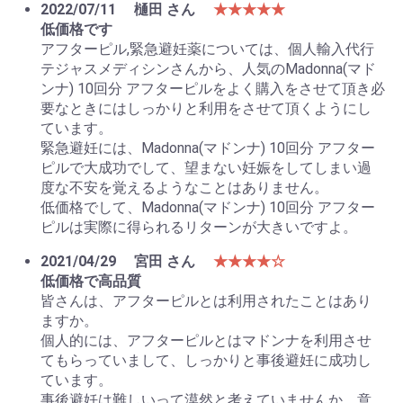
2022/07/11
樋田 さん
★★★★★
低価格です
アフターピル,緊急避妊薬については、個人輸入代行
テジャスメディシンさんから、人気のMadonna(マド
ンナ) 10回分 アフターピルをよく購入をさせて頂き必
要なときにはしっかりと利用をさせて頂くようにし
ています。
緊急避妊には、Madonna(マドンナ) 10回分 アフター
ピルで大成功でして、望まない妊娠をしてしまい過
度な不安を覚えるようなことはありません。
低価格でして、Madonna(マドンナ) 10回分 アフター
ピルは実際に得られるリターンが大きいですよ。
2021/04/29
宮田 さん
★★★★☆
低価格で高品質
皆さんは、アフターピルとは利用されたことはあり
ますか。
個人的には、アフターピルとはマドンナを利用させ
てもらっていまして、しっかりと事後避妊に成功し
ています。
事後避妊は難しいって漠然と考えていませんか、意