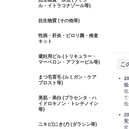
ル・イトラコナゾール等)
抗生物質 (その他等)
性病・肝炎・ピロリ菌・検査
キット
避妊用ピル (トリキュラー・
マーベロン・アフターピル等)
こ
まつ毛育毛 (ルミガン・ケア
20
プロスト等)
低
低
て
美肌・美白 (プラセンタ・ハ
イドロキノン・トレチノイン
低
等)
20
安
ニキビ(にきび) (ダラシン等)
皆