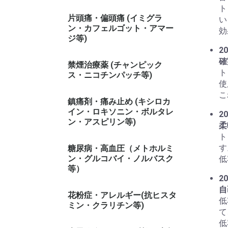
ト
片頭痛・偏頭痛 (イミグラ
い
ン・カフェルゴット・アマー
効
ジ等)
20
確
禁煙治療薬 (チャンピック
ト
ス・ニコチンパッチ等)
使
こ
鎮痛剤・痛み止め (キシロカ
イン・ロキソニン・ボルタレ
20
ン・アスピリン等)
柔
ト
す
糖尿病・高血圧（メトホルミ
ン・グルコバイ・ノルバスク
低
等）
20
自
花粉症・アレルギー(抗ヒスタ
低
ミン・クラリチン等)
て
低