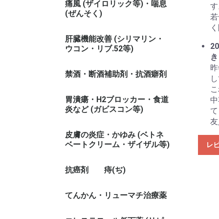
痛風 (ザイロリック等)・喘息
す
(ぜんそく)
若
く
肝臓機能改善 (シリマリン・
20
ウコン・リブ.52等)
き
昨
禁酒・断酒補助剤・抗酒癖剤
し
こ
胃潰瘍・H2ブロッカー・食道
中
炎など (ガビスコン等)
て
友
皮膚の炎症・かゆみ (ベトネ
ベートクリーム・ザイザル等)
レ
抗癌剤
痔(ぢ)
てんかん・リューマチ治療薬