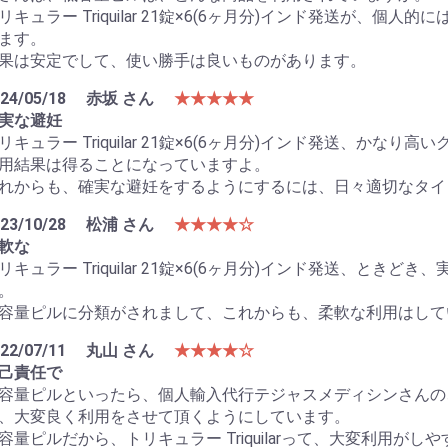
リキュラー Triquilar 21錠×6(6ヶ月分)インド発送が、
ます。
果は安定でして、使い勝手は良いものがあります。
24/05/18
赤坂 さん
★★★★★
実な避妊
リキュラー Triquilar 21錠×6(6ヶ月分)インド発送、か
用結果は得ることになっていますよ。
れからも、確実な避妊をするようにするには、日々適切なタイ
23/10/28
松浦 さん
★★★★☆
軟な
リキュラー Triquilar 21錠×6(6ヶ月分)インド発送、と
。
容量ピルに分類がされまして、これからも、柔軟な利用はして
22/07/11
丸山 さん
★★★★☆
己責任で
容量ピルといったら、個人輸入代行テジャスメディシンさんの、人気
、大変良く利用をさせて頂くようにしています。
容量ピルだから、トリキュラー Triquilarって、大変利用