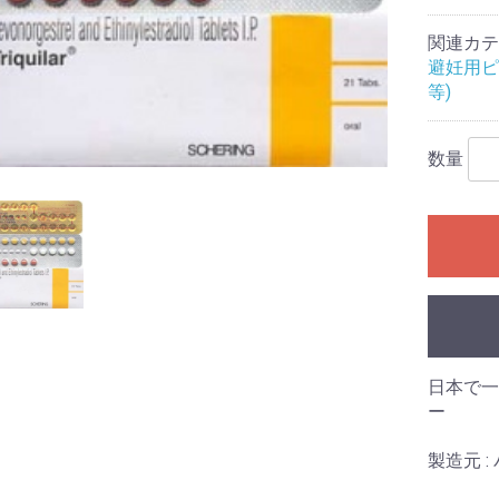
関連カテ
避妊用ピ
等)
数量
日本で一
ー
製造元 :