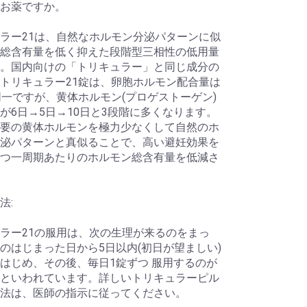
お薬ですか。
ラー21は、自然なホルモン分泌パターンに似
総含有量を低く抑えた段階型三相性の低用量
。国内向けの「トリキュラー」と同じ成分の
トリキュラー21錠は、卵胞ホルモン配合量は
同一ですが、黄体ホルモン(プロゲストーゲン)
が6日→5日→10日と3段階に多くなります。
要の黄体ホルモンを極力少なくして自然のホ
泌パターンと真似ることで、高い避妊効果を
つ一周期あたりのホルモン総含有量を低減さ
法:
ラー21の服用は、次の生理が来るのをまっ
のはじまった日から5日以内(初日が望ましい)
はじめ、その後、毎日1錠ずつ 服用するのが
といわれています。詳しいトリキュラーピル
法は、医師の指示に従ってください。