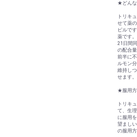
★どんな
トリキュ
せて薬の
ピルです
薬です。
21日間
の配合量
前半に不
ルモン分
維持しつ
せます。
★服用方
トリキュ
て、生理
に服用を
望ましい
の服用方