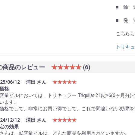
■ 輸 
■ 発 
こちらも
トリキュ
の商品のレビュー
★★★★★
(6)
25/06/12
浦田 さん
★★★★★
お買い物を続ける
カートへ進む
価格
容量ピルにおいては、トリキュラー Triquilar 21錠×6(6
います。
価格でして、非常にお買い得でして、これで間違いない効果を
24/12/12
澤田 さん
★★★★★
定の効果
さんは、低容量ピルは、どんな商品を利用されていますか。