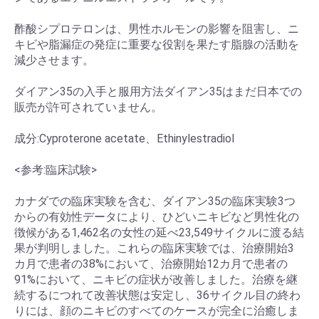
酢酸シプロテロンは、男性ホルモンの影響を阻害し、ニ
キビや脂漏症の発症に重要な役割を果たす脂腺の活動を
減少させます。
ダイアン35の入手と服用方法ダイアン35はまだ日本での
販売が許可されていません。
お買い物を続ける
カートへ進む
成分:Cyproterone acetate、Ethinylestradiol
<参考:臨床試験>
カナダでの臨床実験を含む、ダイアン35の臨床実験3つ
からの有効性データにより、ひどいニキビなど男性化の
徴候がある1,462名の女性の延べ23,549サイクルに渡る結
果が判明しました。これらの臨床実験では、治療開始3
カ月で患者の38%において、治療開始12カ月で患者の
91%において、ニキビの症状が改善しました。治療を継
続するにつれて改善状態は安定し、36サイクル目の終わ
りには、顔のニキビのすべてのケースが完全に治癒しま