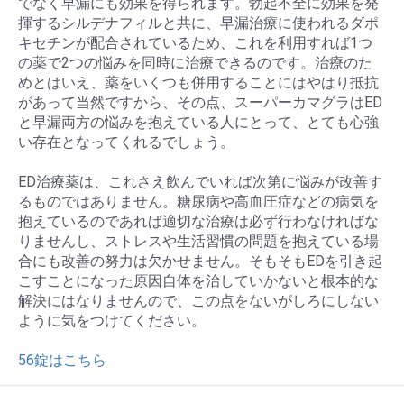
でなく早漏にも効果を得られます。勃起不全に効果を発
揮するシルデナフィルと共に、早漏治療に使われるダポ
キセチンが配合されているため、これを利用すれば1つ
の薬で2つの悩みを同時に治療できるのです。治療のた
めとはいえ、薬をいくつも併用することにはやはり抵抗
があって当然ですから、その点、スーパーカマグラはED
と早漏両方の悩みを抱えている人にとって、とても心強
い存在となってくれるでしょう。
ED治療薬は、これさえ飲んでいれば次第に悩みが改善す
るものではありません。糖尿病や高血圧症などの病気を
抱えているのであれば適切な治療は必ず行わなければな
りませんし、ストレスや生活習慣の問題を抱えている場
合にも改善の努力は欠かせません。そもそもEDを引き起
こすことになった原因自体を治していかないと根本的な
解決にはなりませんので、この点をないがしろにしない
ように気をつけてください。
56錠はこちら