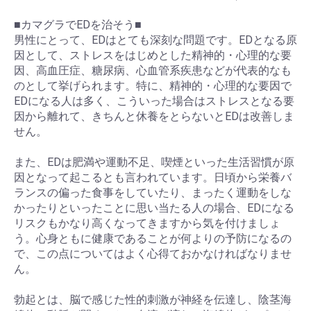
■カマグラでEDを治そう■
男性にとって、EDはとても深刻な問題です。EDとなる原
因として、ストレスをはじめとした精神的・心理的な要
因、高血圧症、糖尿病、心血管系疾患などが代表的なも
のとして挙げられます。特に、精神的・心理的な要因で
EDになる人は多く、こういった場合はストレスとなる要
因から離れて、きちんと休養をとらないとEDは改善しま
せん。
また、EDは肥満や運動不足、喫煙といった生活習慣が原
因となって起こるとも言われています。日頃から栄養バ
ランスの偏った食事をしていたり、まったく運動をしな
かったりといったことに思い当たる人の場合、EDになる
リスクもかなり高くなってきますから気を付けましょ
う。心身ともに健康であることが何よりの予防になるの
で、この点についてはよく心得ておかなければなりませ
ん。
勃起とは、脳で感じた性的刺激が神経を伝達し、陰茎海