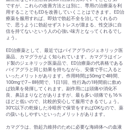
ですが、これらの改善方法とは別に、専用の治療薬を利
用することでもEDを改善していくことはできます。ED治
療薬を服用すれば、即効で勃起不全を治してくれるの
で、思うように勃起せずストレスが溜まる、性交渉に自
信を持てないという人の心強い味方となってくれるでし
ょう。
ED治療薬として、最近ではバイアグラのジェネリック医
薬品、カマグラがよく知られています。カマグラはイン
ド製のジェネリック医薬品で、ED治療薬の代表格である
バイアグラと同じ効果を持ちながら、安価で手に入ると
いったメリットがあります。作用時間は50mgで4時間、
100mgで7～8時間で、1日1回、性行為の1時間前に飲め
ば効果を発揮してくれます。副作用には頭痛や消化不
良、鼻詰まりなどがありますが、最も多い頭痛でも16％
ほどと低いので、比較的安心して服用できるでしょう。
30℃以下の乾燥した冷暗所で保管をすればOKなので、薬
の扱いもしやすいといったメリットがあります。
カマグラは、勃起力維持のために必要な海綿体への血液