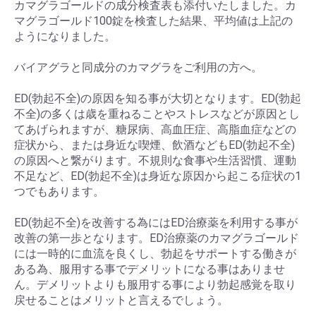
カマグラゴールドの成分検査表も添付いたしました。カ
マグラゴールド100錠を検査した結果、平均値は上記の
ようになりました。
バイアグラと同成分のカマグラをご利用の方へ。
ED(勃起不全)の原因を知る事が大切となります。ED(勃起
不全)の多くは歳を重ねることやストレスなどが原因とし
てあげられますが、糖尿病、高血圧症、高脂血症などの
症状から、または身近な喫煙、飲酒などもED(勃起不全)
の原因へと繋がります。不規則な食事や生活習慣、運動
不足など、ED(勃起不全)は身近な原因から起こる症状の1
つでもあります。
ED(勃起不全)を改善する為にはED治療薬を利用する事が
改善の第一歩となります。ED治療薬のカマグラゴールド
には一時的に血流を良くし、勃起をサポートする働きが
ある為、服用する事でデメリットになる事はありませ
ん。デメリットよりも服用する事により勃起感覚を取り
戻せることはメリットと言えるでしょう。