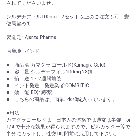
されてくださいませ。
シルデナフィル100mg。2セット以上のご注文も可。郵
便局留め可
製造元 : Ajanta Pharma
原産地 : インド
■ 商品名 カマグラ ゴールド(Kamagra Gold)
■ 容 量 シルデナフィル100mg 28錠
■ 輸 送 1～2週間前後
■ インド発送 発送業者:COMBITIC
■ 効 能 ED治療薬
■ こちらの商品は、1箱に4or8錠入っています。
■用法
カマグラゴールドは、日本人の体格では通常は半錠 or
1/4 で十分な効果が得られますので、ピルカッター等で
半分にカットし、性交1時間前に服用して下さい。