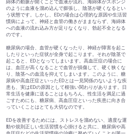
綿体の動脈が開くことで血液が流れ、海綿体がスポンジ
のように血液を溜め込んで膨張し、陰茎が硬くなるとい
う状態です。しかし、EDの場合は心理的な原因や生活習
慣病によって、神経と血管の働きがままならず、海綿体
への血液の流れ込み方が足りなくなり、勃起不全となる
のです。
糖尿病の場合、血管が硬くなったり、神経が障害を起こ
したりといった症状が全身で起こります。それが陰茎で
起こると、EDとなってしまいます。高血圧症の場合に
は、血圧が高くなることで血管が損傷して、硬く狭くな
り、陰茎への血流を抑えてしまいます。このように、糖
尿病や高血圧症といったEDとは一見関係のないような疾
患も、実はEDの原因として根強い関わりがあります。日
常生活を健康に送ることはもちろん、性生活を満足に過
ごすためにも、糖尿病、高血圧症といった疾患に向き合
っていくことはとても大切なのです。
お買い物を続ける
カートへ進む
EDを改善するためには、ストレスを溜めない、適度な運
動や規則正しい生活習慣を心掛けると共に、糖尿病や高
血圧症などの生活習慣病の治療に努めていくことが第一