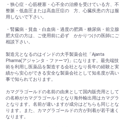
・狭心症・心筋梗塞・心不全の治療を受けている方、不
整脈・低血圧または高血圧症の 方、心臓疾患の方は服
用しないで下さい。
・腎臓病・貧血・白血病・過度の肥満・糖尿病・前立腺
肥大症の方は、ご使用前に必ず かかりつけの医師にご
相談下さい。
製造元となるのはインドの大手製薬会社「Ajanta
Pharma(アジャンタ・ファーマ)」になります。最先端技
術を利用し医薬品を製造する会社となり長年の経験と実
績から安心ができる安全な製薬会社として知名度が高い
事で知られております。
カマグラゴールドの名前の由来として国内販売用として
の名称がカマグラゴールドとなり海外輸出用はカマグラ
となります。名前が違いますが成分はどちらも同じとな
ります。また、カマグラゴールドの方が到着が若干速く
なります。