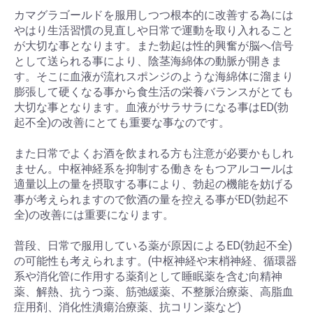
カマグラゴールドを服用しつつ根本的に改善する為には
やはり生活習慣の見直しや日常で運動を取り入れること
が大切な事となります。また勃起は性的興奮が脳へ信号
として送られる事により、陰茎海綿体の動脈が開きま
す。そこに血液が流れスポンジのような海綿体に溜まり
膨張して硬くなる事から食生活の栄養バランスがとても
大切な事となります。血液がサラサラになる事はED(勃
起不全)の改善にとても重要な事なのです。
また日常でよくお酒を飲まれる方も注意が必要かもしれ
ません。中枢神経系を抑制する働きをもつアルコールは
適量以上の量を摂取する事により、勃起の機能を妨げる
事が考えられますので飲酒の量を控える事がED(勃起不
全)の改善には重要になります。
普段、日常で服用している薬が原因によるED(勃起不全)
の可能性も考えられます。(中枢神経や末梢神経、循環器
系や消化管に作用する薬剤として睡眠薬を含む向精神
薬、解熱、抗うつ薬、筋弛緩薬、不整脈治療薬、高脂血
症用剤、消化性潰瘍治療薬、抗コリン薬など)