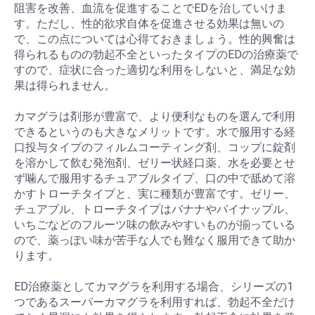
阻害を改善、血流を促進することでEDを治していけま
す。ただし、性的欲求自体を促進させる効果は無いの
で、この点については心得ておきましょう。性的興奮は
得られるものの勃起不全といったタイプのEDの治療薬で
すので、症状に合った適切な利用をしないと、満足な効
果は得られません。
カマグラは剤形が豊富で、より便利なものを選んで利用
できるというのも大きなメリットです。水で服用する経
口投与タイプのフィルムコーティング剤、コップに錠剤
を溶かして飲む発泡剤、ゼリー状経口薬、水を必要とせ
ず噛んで服用するチュアブルタイプ、口の中で舐めて溶
かすトローチタイプと、実に種類が豊富です。ゼリー、
チュアブル、トローチタイプはバナナやパイナップル、
いちごなどのフルーツ味の飲みやすいものが揃っている
ので、薬っぽい味が苦手な人でも難なく服用できて助か
ります。
ED治療薬としてカマグラを利用する場合、シリーズの1
つであるスーパーカマグラを利用すれば、勃起不全だけ