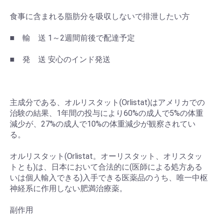
食事に含まれる脂肪分を吸収しないで排泄したい方
■ 輸 送 1～2週間前後で配達予定
■ 発 送 安心のインド発送
主成分である、オルリスタット(Orlistat)はアメリカでの
治験の結果、1年間の投与により60%の成人で5%の体重
減少が、27%の成人で10%の体重減少が観察されてい
る。
オルリスタット(Orlistat。オーリスタット、オリスタッ
トとも)は、日本において合法的に(医師による処方ある
いは個人輸入できる)入手できる医薬品のうち、唯一中枢
神経系に作用しない肥満治療薬。
副作用