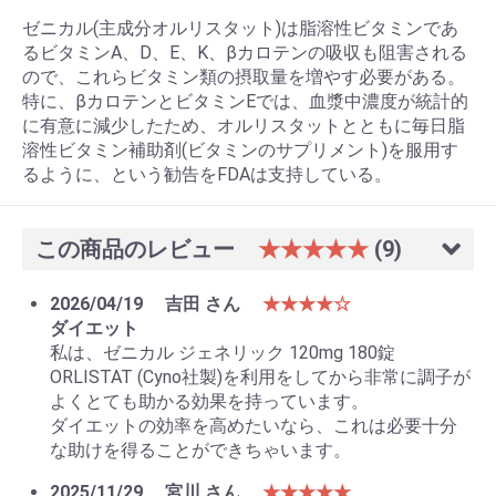
ゼニカル(主成分オルリスタット)は脂溶性ビタミンであ
るビタミンA、D、E、K、βカロテンの吸収も阻害される
ので、これらビタミン類の摂取量を増やす必要がある。
特に、βカロテンとビタミンEでは、血漿中濃度が統計的
に有意に減少したため、オルリスタットとともに毎日脂
溶性ビタミン補助剤(ビタミンのサプリメント)を服用す
るように、という勧告をFDAは支持している。
この商品のレビュー
★★★★★
(9)
2026/04/19
吉田 さん
★★★★☆
ダイエット
私は、ゼニカル ジェネリック 120mg 180錠
ORLISTAT (Cyno社製)を利用をしてから非常に調子が
よくとても助かる効果を持っています。
ダイエットの効率を高めたいなら、これは必要十分
な助けを得ることができちゃいます。
2025/11/29
宮川 さん
★★★★★