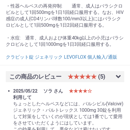
・性器ヘルペスの再発抑制: 通常、成人はバラシクロ
ビルとして1回500mgを1日1回経口服用する。なお、HIV
感症の成人(CD4リンパ球数100/mm3以上)にはバラシク
ロビルとして1回500mgを1日2回経口服用する。
・水痘: 通常、成人および体重40kg以上の小児はバラシ
クロビルとして1回1000mgを1日3回経口服用する。
クラビット錠 ジェネリック LEVOFLOX 個人輸入/通販
この商品のレビュー
★★★★★
(5)
お買い物を続ける
カートへ進む
2025/05/22
ソラ さん
★★★★☆
利用して
ちょっとしたヘルペスなどには、バルシビル(Valcivir)
ジェネリック・バルトレックス 1000mg 30錠を利用
して対策をしていくのが現状としては1番でして愛用
をさせていただくようにはしています。
この効果を利用して、悪化などは避けたいです。