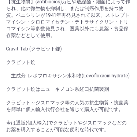
【抗生物質】(antibiocics)カビや放線菌・細菌によって作
られ、他の微生物を抑制し、または制癌作用を持つ物
質。ペニシリンが1941年再発見されて以来、ストレプト
マイシン・クロロマイセチン・テトラサイクリン・トリ
コマイシン等多数発見され、医薬以外にも農薬・食品保
存薬などとして使用。
Cravit Tab (クラビット錠)
クラビット錠
主成分: レボフロキサシン水和物(Levofloxacin hydrate)
クラビット錠はニューキノロン系経口抗菌製剤
クラビット～ジスロマック等の人気の抗生物質・抗菌薬
を簡単に個人輸入代行会社を通じて購入が可能です。
今は通販(個人輸入)でクラビットやジスロマックなどの
お薬を購入することが可能な便利な時代です。