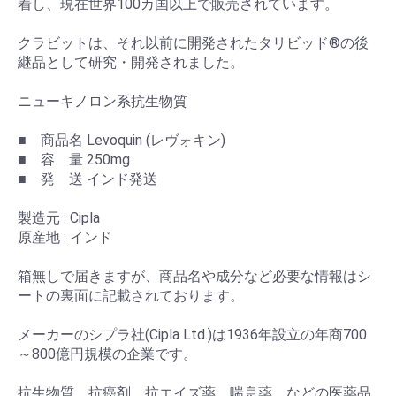
着し、現在世界100カ国以上で販売されています。
クラビットは、それ以前に開発されたタリビッド®の後
継品として研究・開発されました。
ニューキノロン系抗生物質
■ 商品名 Levoquin (レヴォキン)
■ 容 量 250mg
■ 発 送 インド発送
製造元 : Cipla
原産地 : インド
箱無しで届きますが、商品名や成分など必要な情報はシ
ートの裏面に記載されております。
メーカーのシプラ社(Cipla Ltd.)は1936年設立の年商700
～800億円規模の企業です。
抗生物質、抗癌剤、抗エイズ薬、喘息薬、などの医薬品