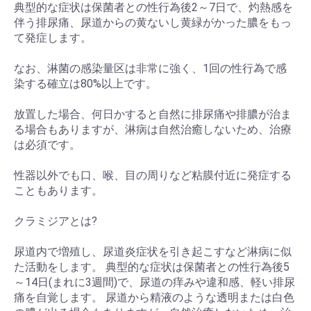
典型的な症状は保菌者との性行為後2～7日で、灼熱感を
伴う排尿痛、尿道からの黄ないし黄緑がかった膿をもっ
て発症します。
なお、淋菌の感染量区は非常に強く、1回の性行為で感
染する確立は80%以上です。
放置した場合、何日かすると自然に排尿痛や排膿が治ま
お買い物を続ける
カートへ進む
る場合もありますが、淋病は自然治癒しないため、治療
は必須です。
性器以外でも口、喉、目の周りなど粘膜付近に発症する
こともあります。
クラミジアとは?
尿道内で増殖し、尿道炎症状を引き起こすなど淋病に似
た活動をします。 典型的な症状は保菌者との性行為後5
～14日(まれに3週間)で、尿道の痒みや違和感、軽い排尿
痛を自覚します。 尿道から精液のような透明または白色