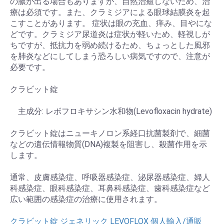
の膿が出る場合もありますが、自然治癒しないため、治
療は必須です。また、クラミジアによる眼球結膜炎を起
こすことがあります。 症状は眼の充血、痒み、目やにな
どです。クラミジア尿道炎は症状が軽いため、軽視しが
ちですが、抵抗力を弱め続けるため、ちょっとした風邪
を肺炎などにしてしまう恐ろしい病気ですので、注意が
必要です。
クラビット錠
主成分: レボフロキサシン水和物(Levofloxacin hydrate)
クラビット錠はニューキノロン系経口抗菌製剤で、細菌
などの遺伝情報物質(DNA)複製を阻害し、殺菌作用を示
します。
通常、皮膚感染症、呼吸器感染症、泌尿器感染症、婦人
科感染症、眼科感染症、耳鼻科感染症、歯科感染症など
広い範囲の感染症の治療に使用されます。
クラビット錠 ジェネリック LEVOFLOX 個人輸入/通販