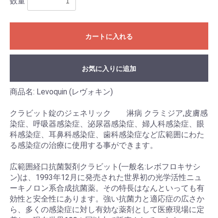
数量
カートに入れる
お気に入りに追加
商品名: Levoquin (レヴォキン)
クラビット錠のジェネリック 淋病 クラミジア,皮膚感
染症、呼吸器感染症、泌尿器感染症、婦人科感染症、眼
科感染症、耳鼻科感染症、歯科感染症など広範囲にわた
る感染症の治療に使用する事ができます。
広範囲経口抗菌製剤クラビット(一般名:レボフロキサシ
ン)は、1993年12月に発売された世界初の光学活性ニュ
ーキノロン系合成抗菌薬。その特長はなんといっても有
効性と安全性にあります。強い抗菌力と適応症の広さか
ら、多くの感染症に対し有効な薬剤として医療現場に定