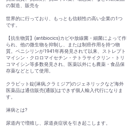
の製造、販売を
世界的に行っており、もっとも信頼性の高い企業の1つ
です。
【抗生物質】(antibiocics)カビや放線菌・細菌によって作
られ、他の微生物を抑制し、または制癌作用を持つ物
質。ペニシリンが1941年再発見されて以来、ストレプト
マイシン・クロロマイセチン・テトラサイクリン・トリ
コマイシン等多数発見され、医薬以外にも農薬・食品保
存薬などとして使用。
クラビット錠(淋病,クラミジア)のジェネリックなど海外
医薬品は通信販売(通販)はできず個人輸入代行になりま
す。
淋病とは?
尿道内で増殖し、尿道炎症状を引き起こします。