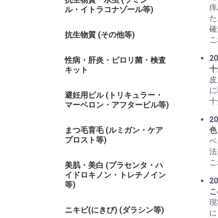
痒
ル・イトラコナゾール等)
た
確
抗生物質 (その他等)
こ
20
性病・肝炎・ピロリ菌・検査
十
キット
皮
に
避妊用ピル (トリキュラー・
十
マーベロン・アフターピル等)
20
まつ毛育毛 (ルミガン・ケア
色
プロスト等)
ベ
法
こ
美肌・美白 (プラセンタ・ハ
イドロキノン・トレチノイン
20
等)
こ
現
ニキビ(にきび) (ダラシン等)
に