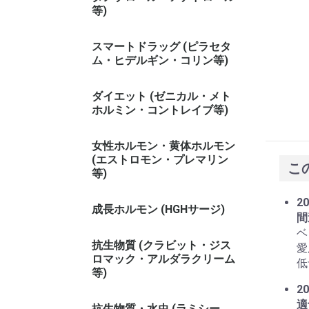
等)
スマートドラッグ (ピラセタ
ム・ヒデルギン・コリン等)
ダイエット (ゼニカル・メト
ホルミン・コントレイブ等)
女性ホルモン・黄体ホルモン
(エストロモン・プレマリン
こ
等)
20
成長ホルモン (HGHサージ)
間
ベ
抗生物質 (クラビット・ジス
愛
ロマック・アルダラクリーム
低
等)
20
適
抗生物質・水虫 (ラミシー