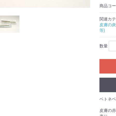
商品コ
関連カテ
皮膚の炎
等)
数量
ベトネベ
皮膚の赤