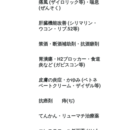
痛風 (ザイロリック等)・喘息
(ぜんそく)
肝臓機能改善 (シリマリン・
ウコン・リブ.52等)
禁酒・断酒補助剤・抗酒癖剤
胃潰瘍・H2ブロッカー・食道
炎など (ガビスコン等)
皮膚の炎症・かゆみ (ベトネ
ベートクリーム・ザイザル等)
抗癌剤
痔(ぢ)
てんかん・リューマチ治療薬