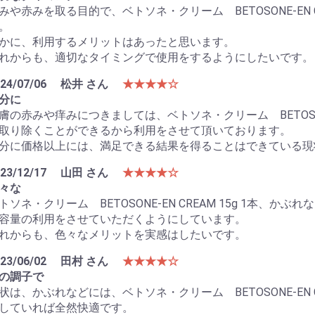
みや赤みを取る目的で、ベトソネ・クリーム BETOSONE-EN C
。
かに、利用するメリットはあったと思います。
れからも、適切なタイミングで使用をするようにしたいです。
24/07/06
松井 さん
★★★★☆
分に
膚の赤みや痒みにつきましては、ベトソネ・クリーム BETOSONE-
取り除くことができるから利用をさせて頂いております。
分に価格以上には、満足できる結果を得ることはできている現
23/12/17
山田 さん
★★★★☆
々な
トソネ・クリーム BETOSONE-EN CREAM 15g 1本、
お買い物を続ける
カートへ進む
容量の利用をさせていただくようにしています。
れからも、色々なメリットを実感はしたいです。
23/06/02
田村 さん
★★★★☆
の調子で
状は、かぶれなどには、ベトソネ・クリーム BETOSONE-EN C
していれば全然快適です。