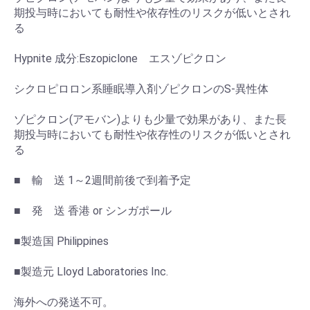
期投与時においても耐性や依存性のリスクが低いとされ
る
Hypnite 成分:Eszopiclone エスゾピクロン
シクロピロロン系睡眠導入剤ゾピクロンのS-異性体
ゾピクロン(アモバン)よりも少量で効果があり、また長
期投与時においても耐性や依存性のリスクが低いとされ
る
■ 輸 送 1～2週間前後で到着予定
■ 発 送 香港 or シンガポール
■製造国 Philippines
■製造元 Lloyd Laboratories Inc.
海外への発送不可。