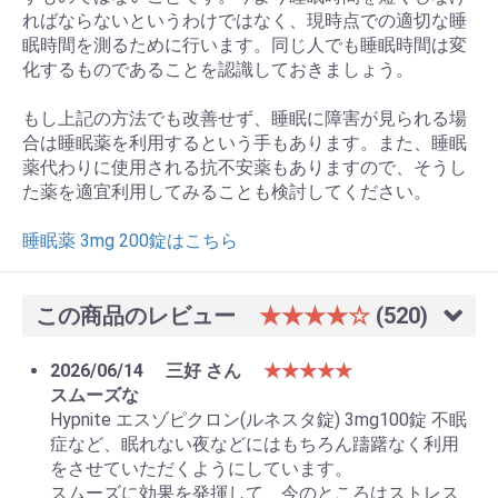
ればならないというわけではなく、現時点での適切な睡
眠時間を測るために行います。同じ人でも睡眠時間は変
化するものであることを認識しておきましょう。
もし上記の方法でも改善せず、睡眠に障害が見られる場
合は睡眠薬を利用するという手もあります。また、睡眠
薬代わりに使用される抗不安薬もありますので、そうし
た薬を適宜利用してみることも検討してください。
睡眠薬 3mg 200錠はこちら
この商品のレビュー
★★★★☆
(520)
2026/06/14
三好 さん
★★★★★
スムーズな
Hypnite エスゾピクロン(ルネスタ錠) 3mg100錠 不眠
お買い物を続ける
カートへ進む
症など、眠れない夜などにはもちろん躊躇なく利用
をさせていただくようにしています。
スムーズに効果を発揮して、今のところはストレス