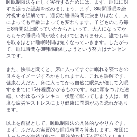
睡眠制限法を正しく実行するためには、まず、睡眠に対
する誤った認識を改めましょう。まず、8時間睡眠を絶
対視する誤解です。適切な睡眠時間に決まりはなく、人
によっても年齢によっても変わります。子どものころ毎
日8時間以上眠っていたからといって、大人になってか
らもその睡眠時間が続くわけではありません。誰でも年
を取るほどに睡眠時間は短くなっていきます。したがっ
て、睡眠時間を8時間確保しようという努力はナンセン
スです。
また、快眠と聞くと、床に入ってすぐに眠れる寝つきの
良さをイメージするかもしれません。これも誤解です。
健康な人だと、床に入ってから自然に眠気が催して入眠
するまでに15分程度かかるものです。枕に頭をつけた途
端、いわゆるバタンキュー状態で眠ってしまう人は、過
度な疲労やストレスにより健康に問題がある恐れがあり
ます。
以上を前提として、睡眠制限法の具体的なやり方です。
まず、ふだんの実質的な睡眠時間を算出します。布団に
入ったのが午後10時で、最終的な起床が翌6時としまし