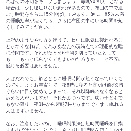
ればその時間をキープしましょう。毎晩90％以上となる
場合は、少し寝足りない恐れがあるので、布団の中で過
ごす時間をさらに15分伸ばしてみます。逆に、85％未満
の睡眠効率が続くなら、さらに布団の中にいる時間を短
くしてみてください。
上記のようなやり方を続けて、日中に眠気に襲われるこ
とがなくなれば、それがあなたの現時点での理想的な睡
眠時間です。それがたとえ6時間を切っていたとして
も、「もっと眠らなくてもよいのだろうか？」と不安に
感じる必要はありません。
人はだれでも加齢とともに睡眠時間が短くなっていくも
のです。よくお年寄りで、夜8時に寝ると夜明け前の3時
ぐらいに目が覚めてしまって、それ以降眠れなくなると
訴える人がいますが、それがふつうです。幼い子どもで
もない限り、夜8時から翌朝7時とかまでぐっすり眠れる
人はまずいません。
なお、注意したいのは、睡眠制限法は短時間睡眠を目指
すものではないことです。今より睡眠時間を短くしなけ