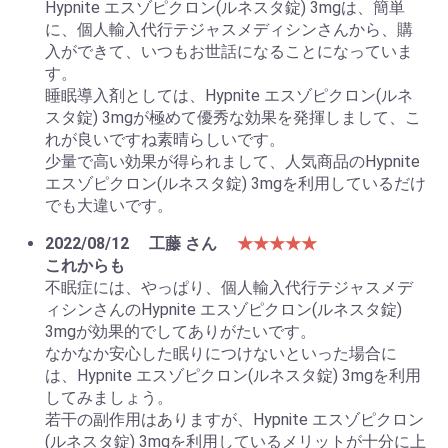
Hypnite エスゾピクロン(ルネスタ錠) 3mgは、簡単
に、個人輸入代行テジャスメディシンさんから、購
入ができて、いつもお世話になることになっていま
す。
睡眠導入剤としては、Hypnite エスゾピクロン(ルネ
スタ錠) 3mgが極めて優秀な効果を発揮しまして、こ
れが良いですね素晴らしいです。
少量で高い効果が得られまして、人気商品のHypnite
エスゾピクロン(ルネスタ錠) 3mgを利用しているだけ
でも大違いです。
2022/08/12
工藤 さん
★★★★★
これからも
不眠症には、やっぱり、個人輸入代行テジャスメデ
ィシンさんのHypnite エスゾピクロン(ルネスタ錠)
3mgが効果的でしてありがたいです。
なかなか安心した眠りにつけないといった場合に
は、Hypnite エスゾピクロン(ルネスタ錠) 3mgを利用
してみましょう。
若干の副作用はありますが、Hypnite エスゾピクロン
(ルネスタ錠) 3mgを利用しているメリットが十分に上