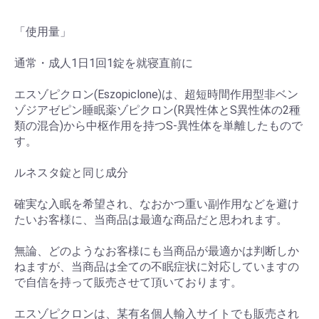
「使用量」
通常・成人1日1回1錠を就寝直前に
エスゾピクロン(Eszopiclone)は、超短時間作用型非ベン
ゾジアゼピン睡眠薬ゾピクロン(R異性体とS異性体の2種
類の混合)から中枢作用を持つS-異性体を単離したもので
す。
ルネスタ錠と同じ成分
確実な入眠を希望され、なおかつ重い副作用などを避け
たいお客様に、当商品は最適な商品だと思われます。
無論、どのようなお客様にも当商品が最適かは判断しか
ねますが、当商品は全ての不眠症状に対応していますの
で自信を持って販売させて頂いております。
エスゾピクロンは、某有名個人輸入サイトでも販売され