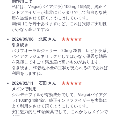
副作用こそ
私には、Viagra(バイアグラ) 100mg 1箱4錠、純正イ
ンドファイザーが非常にピッタリでして前向きな使
用を当然させて頂くようにはしています。
副作用こそ若干ありますけど、これは実際に実用性
がかなり高いですね！
お買い物を続ける
カートへ進む
2024/09/06
北原 さん
★★★★☆
引き続き
バリフオーラルジェリー 20mg 28袋 レビトラ系、
バイアグラジェネリックとしてはかなり優秀な効果
を発揮してすごく満足度は高いものがあります。
引き続き、ED勃起不全の症状が見られるのであれば
利用をしますね。
2024/02/11
石田 さん
★★★★☆
メインで利用
シルデナフィルが有効成分でして、Viagra(バイアグ
ラ) 100mg 1箱4錠、純正インドファイザーを実際に
よく利用をさせて頂くようにしています。
実に魅力的なED治療薬でして、これからもメインで