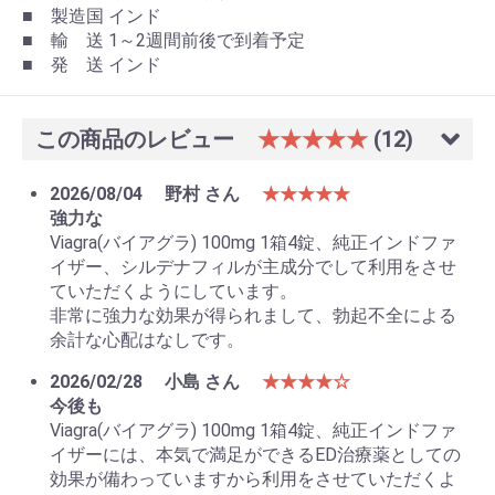
■ 製造国 インド
■ 輸 送 1～2週間前後で到着予定
■ 発 送 インド
この商品のレビュー
★★★★★
(12)
2026/08/04
野村 さん
★★★★★
強力な
Viagra(バイアグラ) 100mg 1箱4錠、純正インドファ
イザー、シルデナフィルが主成分でして利用をさせ
ていただくようにしています。
非常に強力な効果が得られまして、勃起不全による
余計な心配はなしです。
2026/02/28
小島 さん
★★★★☆
今後も
Viagra(バイアグラ) 100mg 1箱4錠、純正インドファ
イザーには、本気で満足ができるED治療薬としての
効果が備わっていますから利用をさせていただくよ