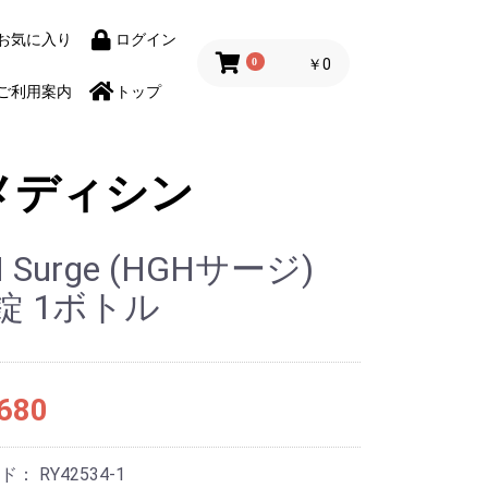
お気に入り
ログイン
0
￥0
ご利用案内
トップ
メディシン
 Surge (HGHサージ)
0錠 1ボトル
680
ード：
RY42534-1