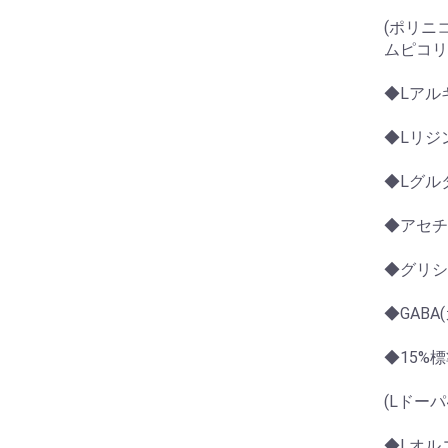
(ポリニコ
ムピコリ
◆Lアル
◆Lリジン
◆Lグルタ
◆アセチ
◆グリシ
◆GABA
◆15%
(Lドーパ
◆Lオルニ