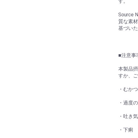
す。
Sourc
質な素材
基づいた
■注意事項
本製品摂
すか、ご
・むかつ
・過度の
・吐き気
・下痢