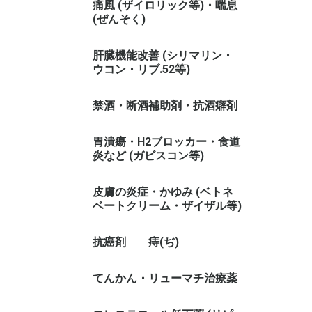
痛風 (ザイロリック等)・喘息
(ぜんそく)
肝臓機能改善 (シリマリン・
ウコン・リブ.52等)
禁酒・断酒補助剤・抗酒癖剤
胃潰瘍・H2ブロッカー・食道
炎など (ガビスコン等)
皮膚の炎症・かゆみ (ベトネ
ベートクリーム・ザイザル等)
抗癌剤
痔(ぢ)
てんかん・リューマチ治療薬