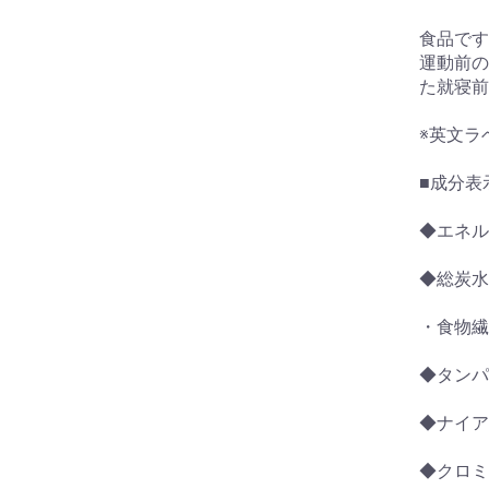
食品です
運動前の
た就寝前
※英文ラ
■成分表示
◆エネルギ
◆総炭水
・食物繊維
◆タンパ
◆ナイア
◆クロミウ