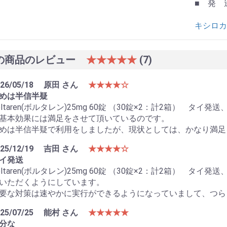
■ 発 
キシロ
の商品のレビュー
★★★★★
(7)
26/05/18
原田 さん
★★★★☆
めは半信半疑
oltaren(ボルタレン)25mg 60錠 （30錠×2：計2箱） 
基本効果には満足をさせて頂いているのです。
めは半信半疑で利用をしましたが、現状としては、かなり満足
25/12/19
吉田 さん
★★★★☆
イ発送
oltaren(ボルタレン)25mg 60錠 （30錠×2：計2箱） 
いただくようにしています。
要な対策は速やかに実行ができるようになっていまして、つら
25/07/25
能村 さん
★★★★★
分な