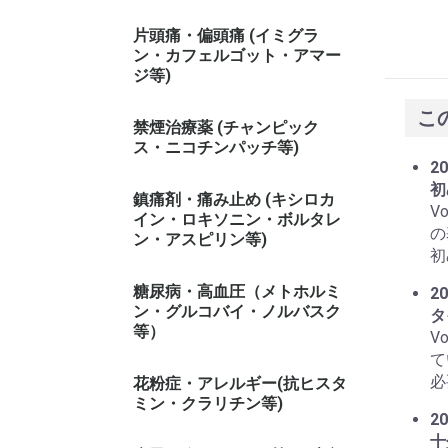
片頭痛・偏頭痛 (イミグラ
ン・カフェルゴット・アマー
ジ等)
こ
禁煙治療薬 (チャンピック
ス・ニコチンパッチ等)
20
初
鎮痛剤・痛み止め (キシロカ
V
イン・ロキソニン・ボルタレ
の
ン・アスピリン等)
初
糖尿病・高血圧（メトホルミ
20
ン・グルコバイ・ノルバスク
タ
等）
V
て
必
花粉症・アレルギー(抗ヒスタ
ミン・クラリチン等)
20
十