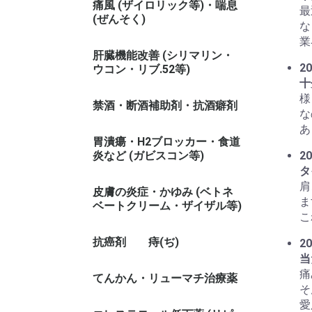
痛風 (ザイロリック等)・喘息
最
(ぜんそく)
な
業
肝臓機能改善 (シリマリン・
20
ウコン・リブ.52等)
十
様
禁酒・断酒補助剤・抗酒癖剤
な
あ
胃潰瘍・H2ブロッカー・食道
炎など (ガビスコン等)
20
タ
肩
皮膚の炎症・かゆみ (ベトネ
ま
ベートクリーム・ザイザル等)
こ
抗癌剤
痔(ぢ)
20
当
痛
てんかん・リューマチ治療薬
そ
愛