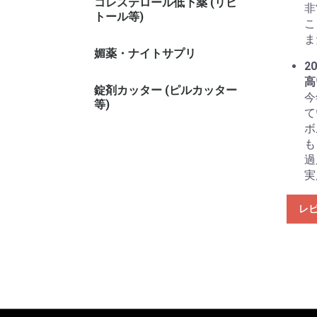
コレステロール低下薬 (リピ
非
トール等)
こ
ま
媚薬・ナイトサプリ
20
高
錠剤カッター (ピルカッター
今
等)
て
ボ
も
過
実
レ