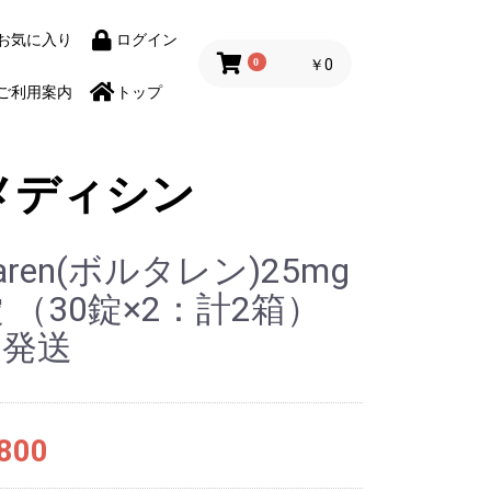
お気に入り
ログイン
0
￥0
ご利用案内
トップ
メディシン
taren(ボルタレン)25mg
錠 （30錠×2：計2箱）
イ発送
800