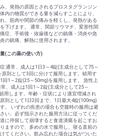
み、発熱の原因とされるプロスタグランジン
体内の物質ができる量を減らすことにより、
れ、筋肉や関節の痛みを軽くし、発熱がある
を下げます。 通常、関節リウマチ、変形性関
痛症、手術後・抜歯後などの鎮痛・消炎や急
炎の鎮痛、解熱に使用されます。
量(この薬の使い方)
症:通常、成人は1日3～4錠(主成分として75～
g)を原則として3回に分けて服用します。頓用す
1回1～2錠(25～50mg)を服用します。 急性上
通常、成人は1回1～2錠(主成分として25～
)を頓用します。年齢・症状により適宜増減され
原則として1日2回まで、1日最大4錠(100mg)
す。 いずれの疾患の場合も空腹時の服用は避
さい。必ず指示された服用方法に従ってくだ
道に停留して崩壊すると食道潰瘍を起こすお
りますので、多めの水で服用し、寝る直前の
けてください。飲み忘れた場合は気がついた