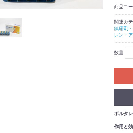
商品コ
関連カテ
鎮痛剤・
レン・ア
数量
ボルタレ
作用と効