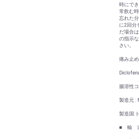
時にでき
常飲む時
忘れた分
に2回分
だ場合は
の指示な
さい。
痛み止め
Diclof
腸溶性コ
製造元 : No
製造国:
お買い物を続ける
カートへ進む
■ 輸 