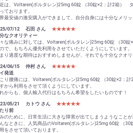
近は、Voltaren(ボルタレン)25mg 60錠 （30錠×2：計
っております。
界最安値の激安購入ができまして、自分自身には十分なメリッ
25/07/12
石田 さん
★★★★★
分なクオリティー
々な痛みに対しては、Voltaren(ボルタレン)25mg 60錠 （
ので、もちろん優先利用をさせていただくようにしています。
まり過度な期待はおすすめしませんが、それでも十分なクオリ
24/06/15
仲村 さん
★★★★★
イ発送
こり腰痛には、Voltaren(ボルタレン)25mg 60錠 （30錠
すから利用をさせて頂くようにしています。
れからも、個人輸入代行はもちろん希望をしたいものです！
23/05/21
カトウ さん
★★★★★
たり前
みのために、日常生活に大きな障害が出てしまうようなことが
んなときに、人気商品のVoltaren(ボルタレン)25mg 60錠 
用をさせて頂いております。