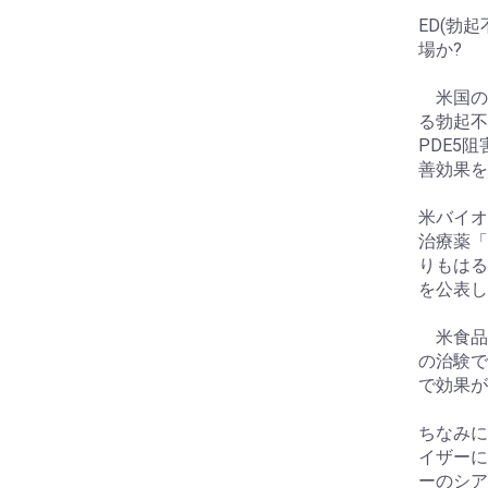
ED(勃
場か?
米国のバ
る勃起不
PDE5阻
善効果を
米バイオ
治療薬「
りもはる
を公表し
米食品医
の治験で、
で効果が
ちなみに
イザーに
ーのシア