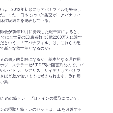
S社は、2012年初頭にもアバナフィルを発売し
だ。また、日本では中外製薬が「アバナフィ
床試験結果を発表している。
師会が前年10月に発表した報告書によると、
年までに全世界のED患者数は3億2200万人に達す
だという。「アバナフィル」は、これらの患
て新たな救世主となるのか?
者の個人的見解になるが、基本的な薬理作用
ホジエステラーゼ5(PDE5)の阻害剤なので、バ
やレビトラ、シアリス、ザイデナもアバナフ
さほど差が無いように考えられます。副作用
小異。
のための筋トレ、プロテインの摂取について。
ンの摂取と筋トレのセットは、EDを改善する