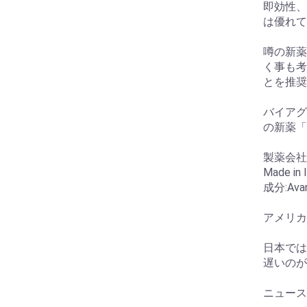
即効性、
は優れて
噂の新薬
く事も考
とを推奨
バイアグ
の新薬「
製薬会社 Su
Made in I
成分:Avan
アメリカで
日本では
遅いのが
ニュース記