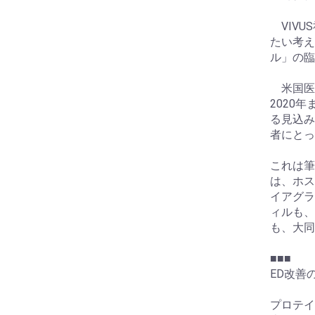
VIVU
たい考え
ル」の臨
米国医
2020
る見込み
者にとっ
これは筆
は、ホス
イアグラ
ィルも、
も、大同
■■■
ED改善
プロテイ