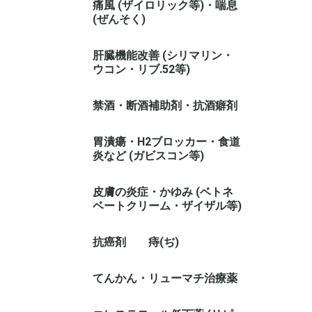
痛風 (ザイロリック等)・喘息
(ぜんそく)
肝臓機能改善 (シリマリン・
ウコン・リブ.52等)
禁酒・断酒補助剤・抗酒癖剤
胃潰瘍・H2ブロッカー・食道
炎など (ガビスコン等)
皮膚の炎症・かゆみ (ベトネ
ベートクリーム・ザイザル等)
抗癌剤
痔(ぢ)
てんかん・リューマチ治療薬