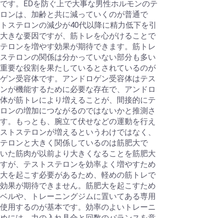
です。EDを防ぐ上で大事な男性ホルモンのテ
ロンは、加齢と共に減っていくのが普通で
トステロンの減少が40代以降に精力低下を引
大きな要因ですが、筋トレを心がけることで
テロンを増やす効果が期待できます。筋トレ
ステロンの関係は分かっていない部分も多い
重要な役割を果たしているとされているのが
ゲン受容体です。アンドロゲン受容体はテス
ンが機能するために必要な存在で、アンドロ
体が筋トレにより増えることが、間接的にテ
ロンの増加につながるのではないかと推測さ
す。もっとも、腕立て伏せなどの運動を行え
ストステロンが増えるというわけではなく、
テロンと大きく関係しているのは筋肥大で
いた筋肉が以前より大きくなることを筋肥大
すが、テストステロンを効率よく増やすため
大を起こす必要があるため、軽めの筋トレで
効果が期待できません。筋肥大を起こすため
ベルや、トレーニングジムに置いてある専用
使用するのが基本です。効率のよいトレーニ
めには、力の入れ具合と回数のバランスを意