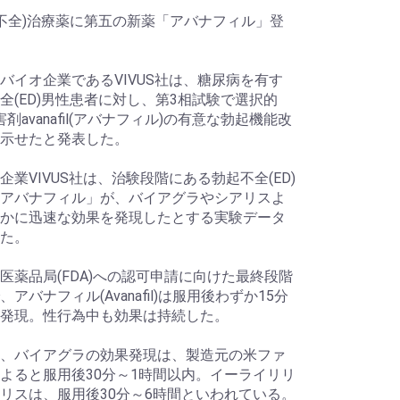
起不全)治療薬に第五の新薬「アバナフィル」登
イオ企業であるVIVUS社は、糖尿病を有す
全(ED)男性患者に対し、第3相試験で選択的
害剤avanafil(アバナフィル)の有意な勃起機能改
示せたと発表した。
企業VIVUS社は、治験段階にある勃起不全(ED)
アバナフィル」が、バイアグラやシアリスよ
かに迅速な効果を発現したとする実験データ
た。
薬品局(FDA)への認可申請に向けた最終段階
アバナフィル(Avanafil)は服用後わずか15分
発現。性行為中も効果は持続した。
、バイアグラの効果発現は、製造元の米ファ
よると服用後30分～1時間以内。イーライリリ
リスは、服用後30分～6時間といわれている。