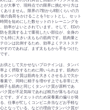
とが大事で、現時点での限界に挑むやり方は
くありません。限界の7割から8割くらいの力
前後の負荷をかけることを1セットとし、セット
時間を短めにした数セットのトレーニングを
、効率がよいとされています。そして、EDの
防を意識する上で重視したい部位が、全身の
でも特に大きい太ももの筋肉です。筋肉量と
テロンは比例するため、効率よくテストステ
やすのであれば、まず太ももから手をつけた
です。
お供として欠かせないプロテインは、タンパ
率よく摂取するために用いられます。筋肉の
るタンパク質は筋肉を大きくさせる上で欠か
養素で、同時に精子を増やす上でも非常に大
精子も筋肉と同じくタンパク質が原料であ
パク質が不足気味であれば精力が落ちるのは
とです。ダイエットのため栄養素の偏りが発
る、仕事が忙しくコンビニ弁当などお手軽な
心となっている、などの理由でタンパク質が