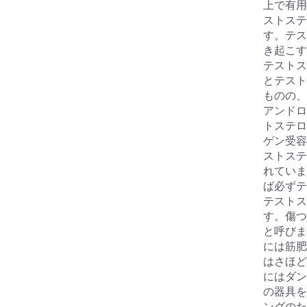
上で有用
お買い物を続ける
カートへ進む
ストステ
す。テス
き起こす
テストス
とテスト
ものの、
アンドロ
トステロ
ゲン受容
ストステ
れていま
ば必ずテ
テストス
す。傷つ
と呼びま
には筋肥
はさほど
にはダン
の器具を
ングのた