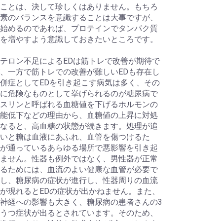
ことは、決して珍しくはありません。もちろ
素のバランスを意識することは大事ですが、
始めるのであれば、プロテインでタンパク質
を増やすよう意識しておきたいところです。
テロン不足によるEDは筋トレで改善が期待で
、一方で筋トレでの改善が難しいEDも存在し
併症としてEDを引き起こす病気は多く、その
に危険なものとして挙げられるのが糖尿病で
スリンと呼ばれる血糖値を下げるホルモンの
能低下などの理由から、血糖値の上昇に対処
なると、高血糖の状態が続きます。処理が追
いと糖は血液にあふれ、血管を傷つけるた
が通っているあらゆる場所で悪影響を引き起
ません。性器も例外ではなく、男性器が正常
るためには、血流のよい健康な血管が必要で
し、糖尿病の症状が進行し、性器周りの血流
が現れるとEDの症状が出かねません。また、
神経への影響も大きく、糖尿病の患者さんの3
うつ症状が出るとされています。そのため、