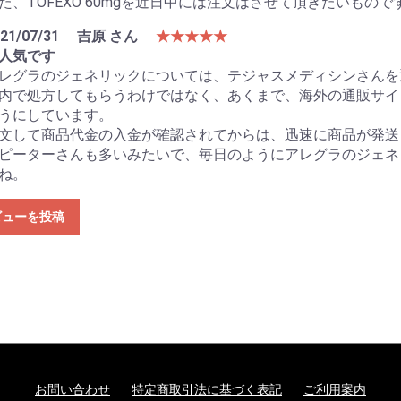
た、TOFEXO 60mgを近日中には注文はさせて頂きたいもので
21/07/31
吉原 さん
★★★★★
人気です
レグラのジェネリックについては、テジャスメディシンさんを
内で処方してもらうわけではなく、あくまで、海外の通販サイ
うにしています。
文して商品代金の入金が確認されてからは、迅速に商品が発送
ピーターさんも多いみたいで、毎日のようにアレグラのジェネ
ね。
ビューを投稿
お問い合わせ
特定商取引法に基づく表記
ご利用案内