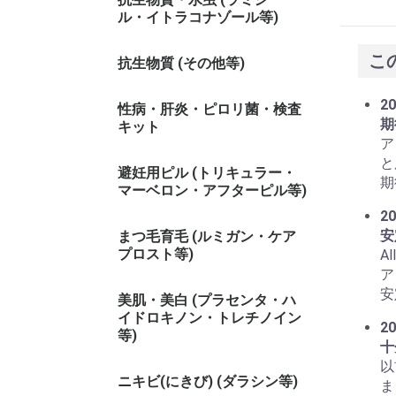
ル・イトラコナゾール等)
こ
抗生物質 (その他等)
20
性病・肝炎・ピロリ菌・検査
期
キット
ア
と
避妊用ピル (トリキュラー・
期
マーベロン・アフターピル等)
20
安
まつ毛育毛 (ルミガン・ケア
プロスト等)
A
ア
安
美肌・美白 (プラセンタ・ハ
イドロキノン・トレチノイン
20
等)
十
以
ニキビ(にきび) (ダラシン等)
ま