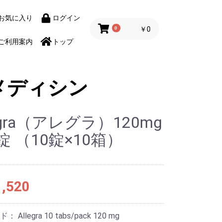
お気に入り
ログイン
0
￥0
ご利用案内
トップ
メディシン
legra（アレグラ）120mg
0錠 （10錠×10箱）
,520
ード：
Allegra 10 tabs/pack 120 mg