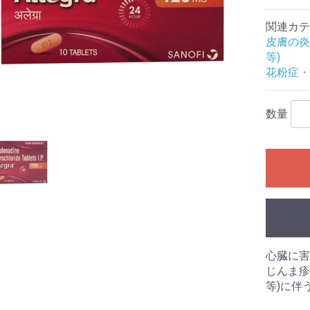
関連カテ
皮膚の炎
等)
花粉症・
数量
心臓に害
じんま疹
等)に伴