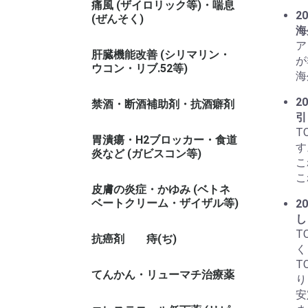
痛風 (ザイロリック等)・喘息
20
(ぜんそく)
海
ア
肝臓機能改善 (シリマリン・
が
ウコン・リブ.52等)
海
20
禁酒・断酒補助剤・抗酒癖剤
引
T
胃潰瘍・H2ブロッカー・食道
す
炎など (ガビスコン等)
こ
こ
皮膚の炎症・かゆみ (ベトネ
ベートクリーム・ザイザル等)
20
し
T
抗癌剤
痔(ぢ)
く
T
てんかん・リューマチ治療薬
り
安