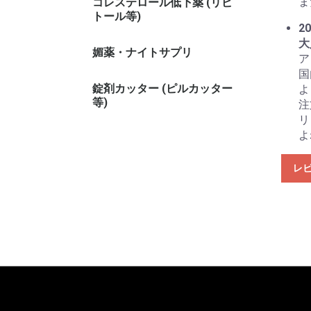
ま
コレステロール低下薬 (リピ
トール等)
20
大
媚薬・ナイトサプリ
ア
国
錠剤カッター (ピルカッター
よ
等)
注
リ
よ
レ