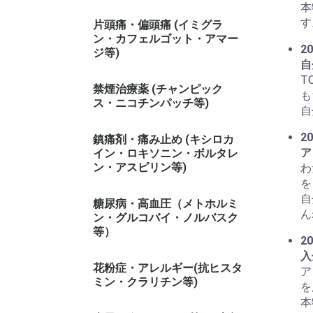
本
す
片頭痛・偏頭痛 (イミグラ
ン・カフェルゴット・アマー
20
ジ等)
自
T
禁煙治療薬 (チャンピック
も
ス・ニコチンパッチ等)
自
20
鎮痛剤・痛み止め (キシロカ
ア
イン・ロキソニン・ボルタレ
ン・アスピリン等)
わ
を
自
糖尿病・高血圧（メトホルミ
ん
ン・グルコバイ・ノルバスク
等）
20
入
花粉症・アレルギー(抗ヒスタ
ア
ミン・クラリチン等)
を
本