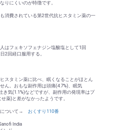
なりにくいのが特徴です。
も消費されている第2世代抗ヒスタミン薬の一
人はフェキソフェナジン塩酸塩として1回
を1日2回経口服用する。
ヒスタミン薬に比べ、眠くなることがほとん
せん。おもな副作用は頭痛(4.7%)、眠気
)、吐き気(1.1%)などですが、副作用の発現率はプ
にせ薬)と差がなかったようです。
ラについて→
おくすり110番
nofi India