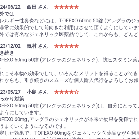
24/06/22
西田 さん
★★★★★
外では
レルギー性鼻炎などには、TOFEXO 60mg 50錠 (アレグラのジ
非常に効果的でして前向きな利用はさせて頂くようにしていま
外では有名なジェネリック医薬品でして、これからも、どんど
23/12/02
気村 さん
★★★★★
き続き
OFEXO 60mg 50錠 (アレグラのジェネリック)、抗ヒス
。
れこそ本物の効果でして、いろんなメリットを得ることができ
れからも、引き続きのスムーズな個人輸入代行をよろしくお願
23/05/27
小島 さん
★★★★☆
っかり対策
OFEXO 60mg 50錠 (アレグラのジェネリック)は、自分
ようにしています。
OFEXO 60mg ,アレグラのジェネリックが本来の効果を発
うまくいくようになるのです。
定した効果で、TOFEXO 60mgをジェネリック医薬品なが