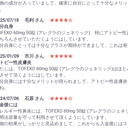
物の成分が入っていまして、確実に自分にとって十分なメリッ
。
25/07/18
毛利 さん
★★★★☆
分自身
OFEXO 60mg 50錠 (アレグラのジェネリック)、特にア
ちろんさせていただくようにはしています。
分自身にとっては十分なプラスが期待ができまして、これは有
25/01/09
市川 さん
★★★★★
トピー性皮膚炎
たしは、TOFEXO 60mg 50錠 (アレグラのジェネリック
させて頂くようにはしています。
分自身には十分なメリットが得られまして、アトピー性皮膚炎
ね。
24/07/06
石原 さん
★★★★☆
金後には
レルギー性鼻炎には、TOFEXO 60mg 50錠 (アレグラのジェネ
用法容量を守って利用させて頂くようにしています。
物の効果がしっかりと見込めまして、これからも入金後にはス