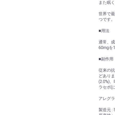
また眠く
世界で最
つです。
■用法
通常、成
60mg
■副作用
従来の抗
どありま
(2.0%
ラセボ(
アレグ
製造元 : Sa