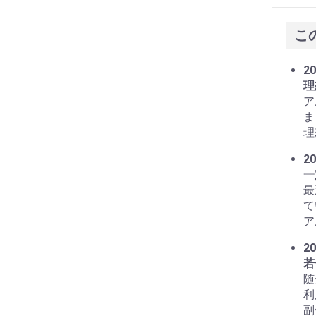
こ
20
理
ア
ま
理
20
一
最
て
ア
20
若
随
利
副