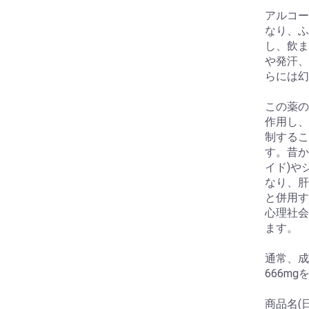
アルコー
なり、ふ
し、飲ま
や発汗、
らには幻
この薬の
作用し、
制するこ
す。昔か
イド)や
なり、肝
と併用す
心理社会
ます。
通常、成
666m
商品名(