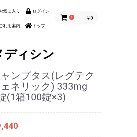
お気に入り
ログイン
0
￥0
ご利用案内
トップ
メディシン
ャンプタス(レグテク
ェネリック) 333mg
錠(1箱100錠×3)
,440