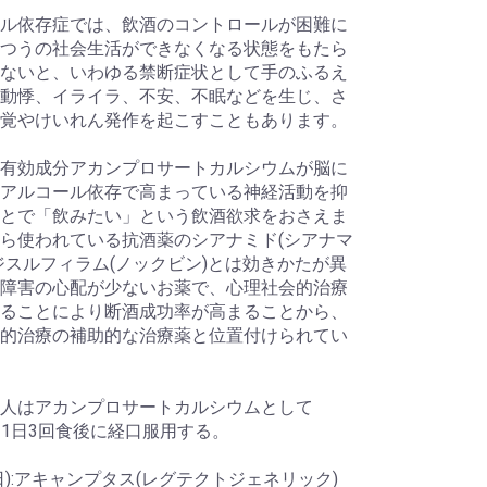
ル依存症では、飲酒のコントロールが困難に
つうの社会生活ができなくなる状態をもたら
ないと、いわゆる禁断症状として手のふるえ
動悸、イライラ、不安、不眠などを生じ、さ
覚やけいれん発作を起こすこともあります。
有効成分アカンプロサートカルシウムが脳に
アルコール依存で高まっている神経活動を抑
とで「飲みたい」という飲酒欲求をおさえま
ら使われている抗酒薬のシアナミド(シアナマ
ジスルフィラム(ノックビン)とは効きかたが異
障害の心配が少ないお薬で、心理社会的治療
ることにより断酒成功率が高まることから、
的治療の補助的な治療薬と位置付けられてい
人はアカンプロサートカルシウムとして
gを1日3回食後に経口服用する。
日):アキャンプタス(レグテクトジェネリック)