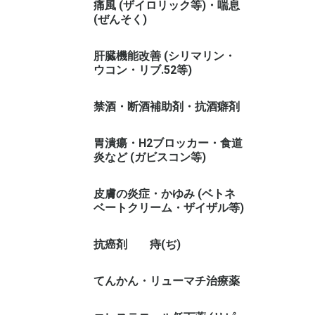
痛風 (ザイロリック等)・喘息
(ぜんそく)
肝臓機能改善 (シリマリン・
ウコン・リブ.52等)
禁酒・断酒補助剤・抗酒癖剤
胃潰瘍・H2ブロッカー・食道
炎など (ガビスコン等)
皮膚の炎症・かゆみ (ベトネ
ベートクリーム・ザイザル等)
抗癌剤
痔(ぢ)
てんかん・リューマチ治療薬