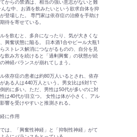
てからの禁酒は、相当の強い意志がないと難
そんな中、お酒を飲みたいという欲求自体を抑
が登場した。 専門家は依存症の治療を手助け
期待を寄せている。
ルを飲むと、多弁になったり、気が大きくな
、興奮状態に陥る。 日本酒1合やビール大瓶1
らストレス解消につながるものの、自分を見
な飲み方を続けると「過剰興奮」の状態が続
の神経バランスが崩れてしまう。
ル依存症の患者は約80万人いるとされ、依存
がある人は440万人という。男女比は6対1で
倒的に多い。ただ、男性は50代が多いのに対
性は40代が目立つ。 女性は体が小さく、アル
影響を受けやすいと推測される。
経に作用
では、「興奮性神経」と「抑制性神経」がて
ようにバランスをとっている。