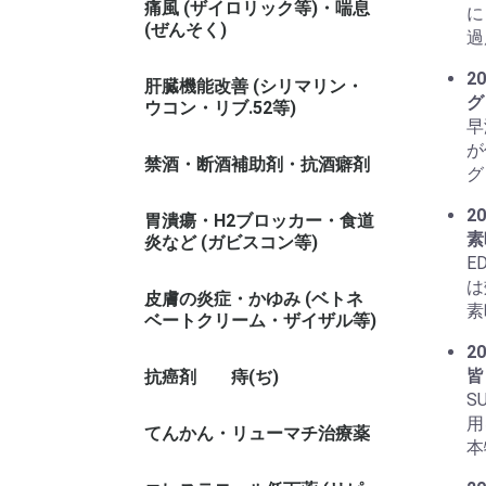
痛風 (ザイロリック等)・喘息
に
(ぜんそく)
過
20
肝臓機能改善 (シリマリン・
グ
ウコン・リブ.52等)
早
が
禁酒・断酒補助剤・抗酒癖剤
グ
20
胃潰瘍・H2ブロッカー・食道
素
炎など (ガビスコン等)
E
は
皮膚の炎症・かゆみ (ベトネ
素
ベートクリーム・ザイザル等)
20
皆
抗癌剤
痔(ぢ)
S
用
てんかん・リューマチ治療薬
本