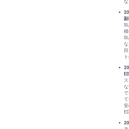
な
20
副
S
積
S
な
目
ト
20
E
ス
な
で
て
安
E
20