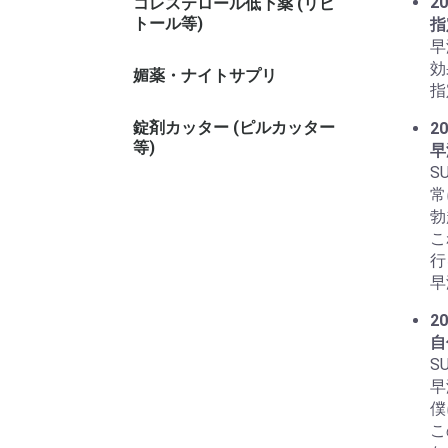
20
コレステロール低下薬 (リピ
トール等)
指
早
効
媚薬・ナイトサプリ
指
錠剤カッター (ピルカッター
20
等)
早
S
常
勃
こ
行
早
20
自
S
早
僕
こ