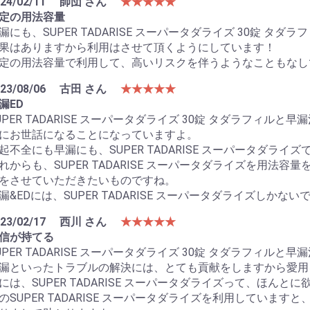
24/02/11
師団 さん
★★★★★
定の用法容量
漏にも、SUPER TADARISE スーパータダライズ 30錠 
果はありますから利用はさせて頂くようにしています！
定の用法容量で利用して、高いリスクを伴うようなこともなし
23/08/06
古田 さん
★★★★★
漏ED
UPER TADARISE スーパータダライズ 30錠 タダラフィ
にお世話になることになっていますよ。
起不全にも早漏にも、SUPER TADARISE スーパータダラ
れからも、SUPER TADARISE スーパータダライズを用法
をさせていただきたいものですね。
漏&EDには、SUPER TADARISE スーパータダライズしかない
23/02/17
西川 さん
★★★★★
信が持てる
UPER TADARISE スーパータダライズ 30錠 タダラフィ
漏といったトラブルの解決には、とても貢献をしますから愛用
には、SUPER TADARISE スーパータダライズって、ほん
のSUPER TADARISE スーパータダライズを利用していま