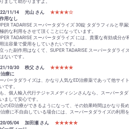
りまして助かりますよ。
22/11/14
光山 さん
★★★★☆
作用なし
UPER TADARISE スーパータダライズ 30錠 タダラフィ
極的な利用をさせて頂くことになっています。
UPER TADARISE スーパータダライズ には、貴重な有効
用法容量で愛用をしていきたいです。
立った副作用はなくて、SUPER TADARISE スーパータダ
はないです。
21/10/30
秩父 さん
★★★★★
D治療に
ーパータダライズは、かなり人気なED治療薬であって他サイ
いです。
も、個人輸入代行テジャスメディシンさんなら、スーパータダ
いまして安心です。
心のED治療ができるようになって、その効果時間はかなり長
D治療に不自由している場合には、スーパータダライズの利用
20/05/04
加田瀬 さん
★★★★★