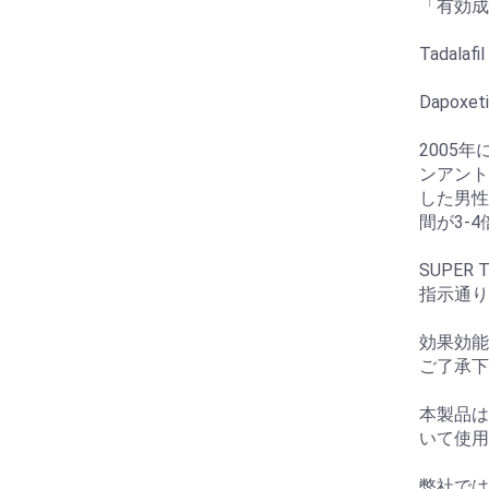
「有効成
Tadalafi
Dapoxet
2005
ンアント
した男性
間が3-
SUPER
指示通り
効果効能
ご了承下
本製品は
いて使用
弊社では