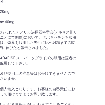
分」
l 20mg
ine 60mg
年に行われたアメリカ泌尿器科学会(テキサス州サ
ニオにて開催)において、ダポキセチンを服用
は、偽薬を服用した男性に比べ射精までの時
4倍に伸びたと報告されました。
 TADARISE スーパータダライズの服用は医者の
服用して下さい。
及び使用上の注意等はお受けできませんので
さいませ。
個人輸入となります。お客様の自己責任にお
して頂けますようお願い致します。
いかなる責任も負いかねますことをご了承下