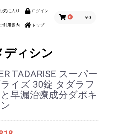
お気に入り
ログイン
0
￥0
ご利用案内
トップ
メディシン
ER TADARISE スーパー
ライズ 30錠 タダラフ
ルと早漏治療成分ダポキ
チン
818