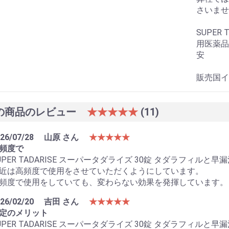
さいませ
SUPER
用医薬品P
安
販売国イ
の商品のレビュー
★★★★★
(11)
26/07/28
山原 さん
★★★★★
頻度で
UPER TADARISE スーパータダライズ 30錠 タダラフィ
お買い物を続ける
カートへ進む
近は高頻度で使用をさせていただくようにしています。
頻度で使用をしていても、変わらない効果を発揮しています。
26/02/20
吉田 さん
★★★★★
定のメリット
UPER TADARISE スーパータダライズ 30錠 タダラフィ