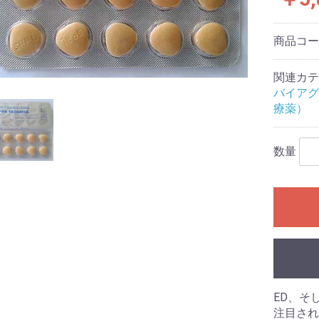
商品コ
関連カテ
バイアグ
療薬）
数量
ED、そ
注目され