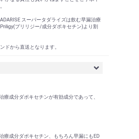
。
 TADARISE スーパータダライズは飲む早漏治療
riligy(プリリジー/成分ダポキセチン)より割
ンドから直送となります。
ルと早漏治療成分ダポキセチンが有効成分であって、
ルと早漏治療成分ダポキセチン、もちろん早漏にもED