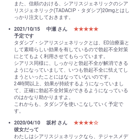
また、信頼のおける、シアリスジェネリックのシア
リスジェネリック(TADACIP・タダシプ)20mgとはし
っかり注文しておきます。
2021/10/15
中瀬 さん
★★★★★
予定です
タダシプ・シアリスジェネリックとは、ED治療薬と
して素晴らしい効果を有しているので勃起不全対策
にとてもよく利用させてもらっています。
シアリス同様に、しっかりと勃起不全が解消できる
ようになっていまして、いつも勃起不全に怯えてし
まうといったことにはなっていないのです。
24時間以上、効果が持続するようになっていまし
て、正確に勃起不全対策ができるようになっている
のはかなり助かりますよ。
これからも、タダシプを使いこなしていく予定で
す。
2020/04/10
坂村 さん
★★★★☆
彼女だって
わたしはシアリスジェネリックなら、テジャスメデ