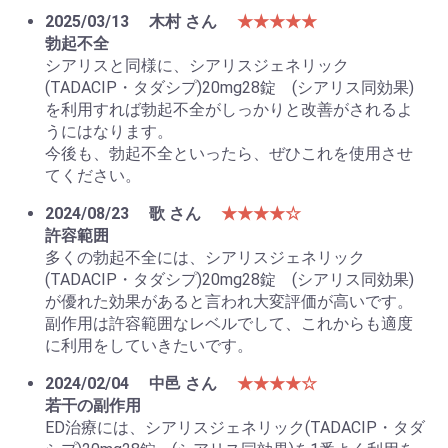
2025/03/13
木村 さん
★★★★★
勃起不全
シアリスと同様に、シアリスジェネリック
(TADACIP・タダシプ)20mg28錠 (シアリス同効果)
を利用すれば勃起不全がしっかりと改善がされるよ
うにはなります。
お買い物を続ける
カートへ進む
今後も、勃起不全といったら、ぜひこれを使用させ
てください。
2024/08/23
歌 さん
★★★★☆
許容範囲
多くの勃起不全には、シアリスジェネリック
(TADACIP・タダシプ)20mg28錠 (シアリス同効果)
が優れた効果があると言われ大変評価が高いです。
副作用は許容範囲なレベルでして、これからも適度
に利用をしていきたいです。
2024/02/04
中邑 さん
★★★★☆
若干の副作用
ED治療には、シアリスジェネリック(TADACIP・タダ