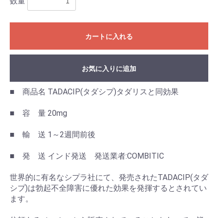
数量
カートに入れる
お気に入りに追加
■ 商品名 TADACIP(タダシプ)タダリスと同効果
■ 容 量 20mg
■ 輸 送 1～2週間前後
■ 発 送 インド発送 発送業者:COMBITIC
世界的に有名なシプラ社にて、発売されたTADACIP(タダ
シプ)は勃起不全障害に優れた効果を発揮するとされてい
ます。