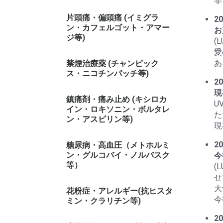
非
片頭痛・偏頭痛 (イミグラ
20
ン・カフェルゴット・アマー
お
ジ等)
(
愛
あ
禁煙治療薬 (チャンピック
ス・ニコチンパッチ等)
20
現
鎮痛剤・痛み止め (キシロカ
U
イン・ロキソニン・ボルタレ
た
ン・アスピリン等)
現
20
糖尿病・高血圧（メトホルミ
ン・グルコバイ・ノルバスク
今
等）
(
せ
大
花粉症・アレルギー(抗ヒスタ
今
ミン・クラリチン等)
20