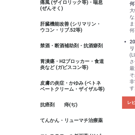
痛風 (ザイロリック等)・喘息
何
(ぜんそく)
大
な
ま
肝臓機能改善 (シリマリン・
ウコン・リブ.52等)
何
20
禁酒・断酒補助剤・抗酒癖剤
リ
(
胃潰瘍・H2ブロッカー・食道
さ
炎など (ガビスコン等)
最
そ
非
皮膚の炎症・かゆみ (ベトネ
す
ベートクリーム・ザイザル等)
レ
抗癌剤
痔(ぢ)
てんかん・リューマチ治療薬