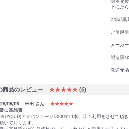
効果を得
下にたら
24時間
ご使用前
メーカー:Sa
製造国:U
発送元:
お買い物を続ける
カートへ進む
の商品のレビュー
★★★★★
(6)
26/06/08
米田 さん
★★★★★
常に高品質
LUVLYQUID)アドバンテージDX30ml 1本、時々利用をさ
頂いております。