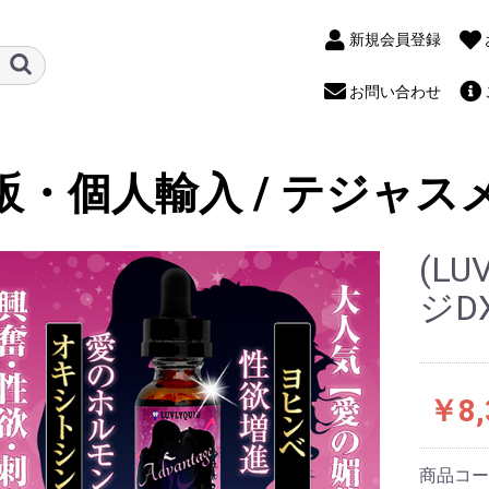
新規会員登録
お問い合わせ
販・個人輸入 / テジャス
(L
ジDX
￥8,
商品コ