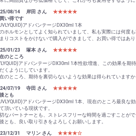
常に高品質ながら低価格でして、これからも愛用をするように
25/08/14
岸田 さん
★★★★★
買い得です
LUVLYQUID)アドバンテージDX30ml 1本
のホルモンとしてよく知られていまして、私も実際には何度も
まりコストをかけないで購入ができまして、お買い得ではあり
25/01/23
塚本 さん
★★★★★
在のところ
VLYQUID)アドバンテージDX30ml 1本性欲増進、この効
だくようにしています。
在のところ、期待を裏切らないような効果は得られていますか
24/07/19
寺田 さん
★★★★★
後とも
LUVLYQUID)アドバンテージDX30ml 1本、現在のところ
て頂いている現状です。
切なパートナーとも、ストレスフリーな時間を過ごすことがで
後とも、良い取り引きをよろしくお願いします。
23/12/31
マリン さん
★★★★☆