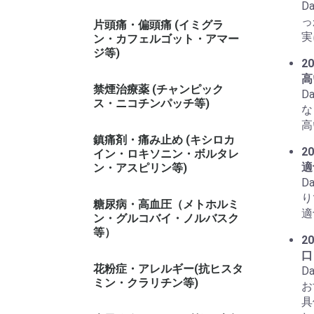
D
っ
片頭痛・偏頭痛 (イミグラ
実
ン・カフェルゴット・アマー
ジ等)
20
高
禁煙治療薬 (チャンピック
D
ス・ニコチンパッチ等)
な
高
鎮痛剤・痛み止め (キシロカ
20
イン・ロキソニン・ボルタレ
適
ン・アスピリン等)
D
り
糖尿病・高血圧（メトホルミ
適
ン・グルコバイ・ノルバスク
等）
20
口
花粉症・アレルギー(抗ヒスタ
D
ミン・クラリチン等)
お
具