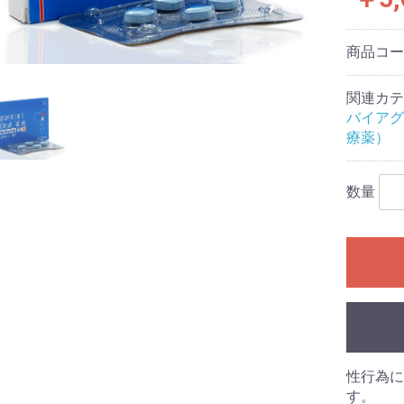
商品コ
関連カテ
バイアグ
療薬）
数量
性行為に
す。