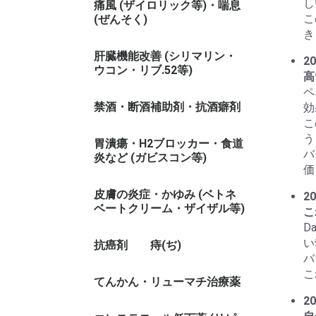
し
痛風 (ザイロリック等)・喘息
こ
(ぜんそく)
き
肝臓機能改善 (シリマリン・
20
ウコン・リブ.52等)
高
ペ
禁酒・断酒補助剤・抗酒癖剤
効
こ
う
胃潰瘍・H2ブロッカー・食道
バ
炎など (ガビスコン等)
価
皮膚の炎症・かゆみ (ベトネ
20
ベートクリーム・ザイザル等)
こ
D
い
抗癌剤
痔(ぢ)
バ
こ
てんかん・リューマチ治療薬
20