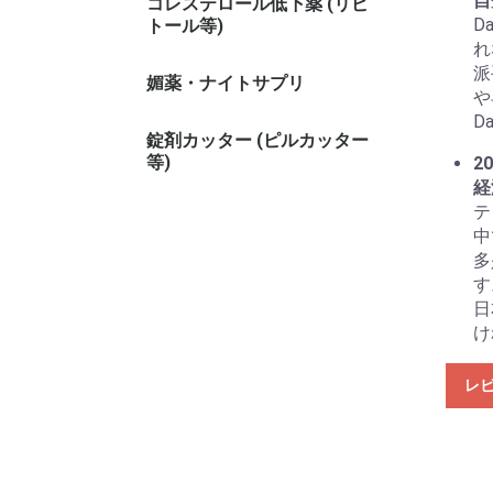
自
コレステロール低下薬 (リピ
D
トール等)
れ
派
媚薬・ナイトサプリ
や
D
錠剤カッター (ピルカッター
等)
20
経
テ
中
多
す
日
け
レ