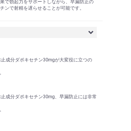
果で勃起力をサポートしながら、早漏防止の
チンで射精を遅らせることが可能です。
gと早漏防止成分ダポキセチン30mgが大変役に立つの
。
gと早漏防止成分ダポキセチン30mg、早漏防止には非常
。