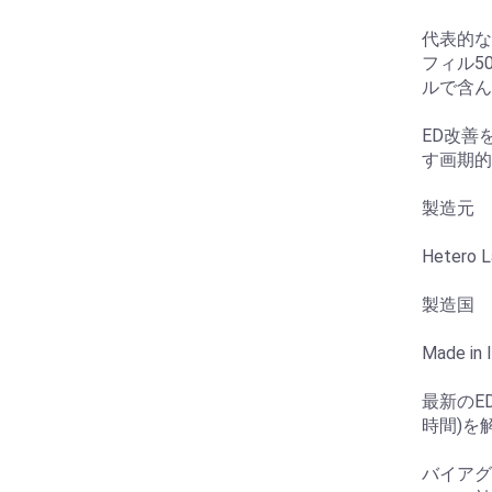
代表的な
フィル5
ルで含ん
ED改善
す画期的
製造元
Hetero L
製造国
Made in I
最新のE
時間)を
バイアグ