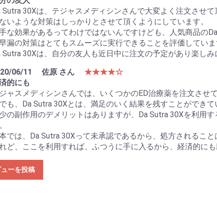
分の友人
a Sutra 30Xは、テジャスメディシンさんで大変よく注文
ないような対策はしっかりとさせて頂くようにしています。
手な効果があるってわけではないんですけども、人気商品のDa S
早漏の対策はとてもスムーズに実行できることを評価していま
a Sutra 30Xは、自分の友人も近日中に注文の予定があり楽し
20/06/11
佐原 さん
★★★★☆
済的にも
ジャスメディシンさんでは、いくつかのED治療薬を注文させ
でも、Da Sutra 30Xとは、満足のいく結果を残すことができ
少の副作用のデメリットはありますが、Da Sutra 30Xを
。
本では、Da Sutra 30Xって未承認であるから、処方されるこ
れど、ここを利用すれば、ふつうに手に入るから、経済的にも
ビューを投稿