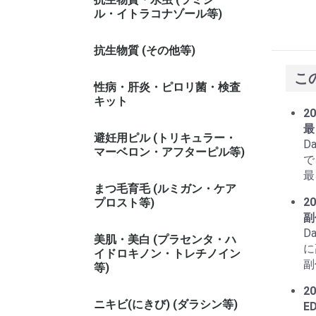
ル・イトラコナゾール等)
抗生物質 (その他等)
こ
性病・肝炎・ピロリ菌・検査
キット
20
最
避妊用ピル (トリキュラー・
D
マーベロン・アフターピル等)
で
最
まつ毛育毛 (ルミガン・ケア
20
プロスト等)
副
D
美肌・美白 (プラセンタ・ハ
に
イドロキノン・トレチノイン
副
等)
20
ニキビ(にきび) (ダラシン等)
E