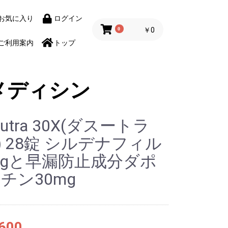
お気に入り
ログイン
0
￥0
ご利用案内
トップ
メディシン
Sutra 30X(ダスートラ
X) 28錠 シルデナフィル
mgと早漏防止成分ダポ
チン30mg
600