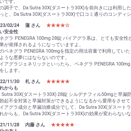
いです。
の調子で、Da Sutra 30X(ダスートラ30X)を前向きには利用
っと、Da Sutra 30X(ダスートラ30X)で口コミ通りのコンデ
23/02/24
蓮 さん
★★★★☆
い安全性
ネグラ PENEGRA 100mg 28錠 バイアグラ系は、とても
果が発揮されるようになっていますよ。
のペネグラ PENEGRA 100mgを指定の用法容量で利用し
ような悪夢にはならないのです。
イアグラジェネリックといったら、ペネグラ PENEGRA 10
をします。
22/11/30
札 さん
★★★★★
れからも
a Sutra 30X(ダスートラ30X) 28錠 シルデナフィル50m
勃起不全対策と早漏対策ができるようになるから愛用をさせて
イアグラ成分と早漏治療成分でして、Da Sutra 30X(ダスー
れからも、Da Sutra 30X(ダスートラ30X)の効果が変わら
21/11/28
内藤 さん
★★★★★