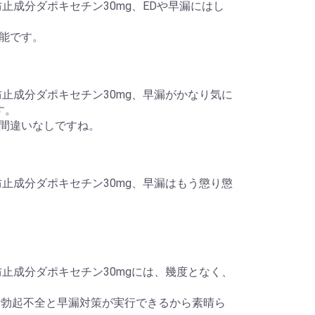
と早漏防止成分ダポキセチン30mg、EDや早漏にはし
能です。
gと早漏防止成分ダポキセチン30mg、早漏がかなり気に
す。
間違いなしですね。
gと早漏防止成分ダポキセチン30mg、早漏はもう懲り懲
gと早漏防止成分ダポキセチン30mgには、幾度となく、
っかりと勃起不全と早漏対策が実行できるから素晴ら