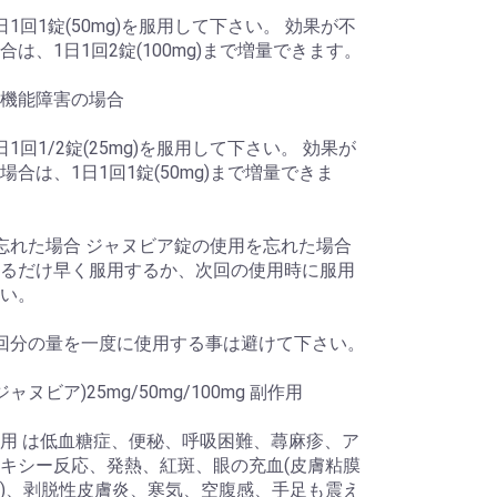
日1回1錠(50mg)を服用して下さい。 効果が不
合は、1日1回2錠(100mg)まで増量できます。
機能障害の場合
1回1/2錠(25mg)を服用して下さい。 効果が
場合は、1日1回1錠(50mg)まで増量できま
忘れた場合 ジャヌビア錠の使用を忘れた場合
るだけ早く服用するか、次回の使用時に服用
い。
回分の量を一度に使用する事は避けて下さい。
a(ジャヌビア)25mg/50mg/100mg 副作用
用 は低血糖症、便秘、呼吸困難、蕁麻疹、ア
キシー反応、発熱、紅斑、眼の充血(皮膚粘膜
)、剥脱性皮膚炎、寒気、空腹感、手足も震え