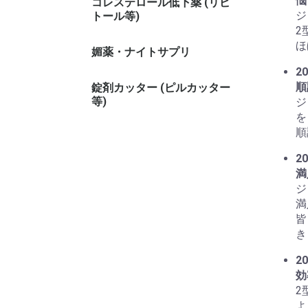
悩
コレステロール低下薬 (リピ
ジ
トール等)
2
ほ
媚薬・ナイトサプリ
20
順
錠剤カッター (ピルカッター
等)
ジ
を
順
20
満
ジ
満
皆
き
20
効
2
よ