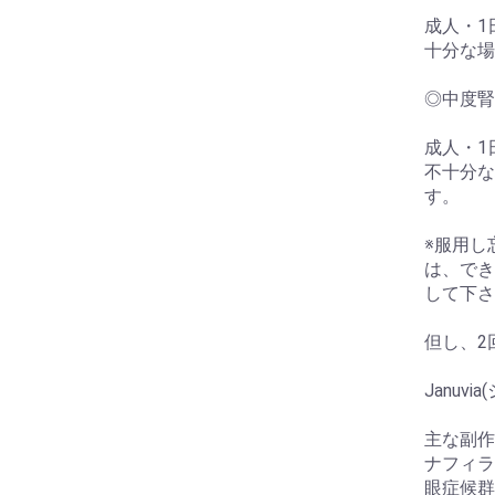
成人・1
十分な場
◎中度腎
成人・1日
不十分な
す。
※服用し
は、でき
して下さ
但し、2
Januvi
主な副作
ナフィラ
眼症候群