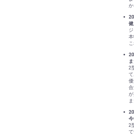
か
20
健
ジ
本
こ
20
ま
2
て
優
合
が
ま
20
今
2
て