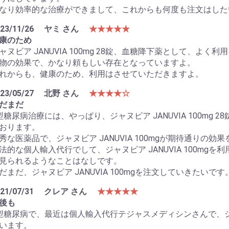
なり効率的な治療ができまして、これからも何度も注文はした
23/11/26
ヤミ さん
★★★★★
康のため
ャヌビア JANUVIA 100mg 28錠、血糖降下薬として、よ
物の効果で、かなり頼もしい存在となっていますよ。
れからも、健康のため、利用はさせていただきますよ。
23/05/27
北野 さん
★★★★☆
だまだ
型糖尿病治療には、やっぱり、ジャヌビア JANUVIA 100mg
おります。
秀な医薬品で、ジャヌビア JANUVIA 100mgが期待通りの
法的な個人輸入代行でして、ジャヌビア JANUVIA 100mg
見られるようなことはなしです。
だまだ、ジャヌビア JANUVIA 100mgを注文していきたいです
21/07/31
クレア さん
★★★★★
後も
型糖尿病で、最近は個人輸入代行テジャスメディシンさんで、
います。