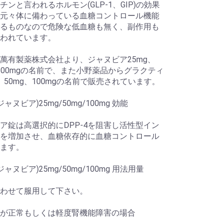
チンと言われるホルモン(GLP-1、GIP)の効果
元々体に備わっている血糖コントロール機能
るものなので危険な低血糖も無く、副作用も
われています。
萬有製薬株式会社より、ジャヌビア25mg、
、100mgの名前で、また小野薬品からグラクティ
g、50mg、100mgの名前で販売されています。
a(ジャヌビア)25mg/50mg/100mg 効能
ア錠は高選択的にDPP-4を阻害し活性型イン
を増加させ、血糖依存的に血糖コントロール
ます。
a(ジャヌビア)25mg/50mg/100mg 用法用量
わせて服用して下さい。
が正常もしくは軽度腎機能障害の場合