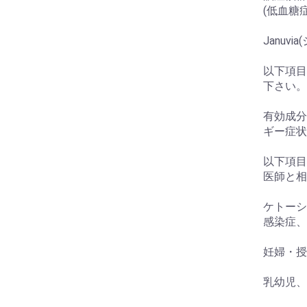
(低血糖
Januvi
以下項目
下さい。
有効成分
ギー症状
以下項目
医師と相
お買い物を続ける
カートへ進む
ケトーシ
感染症、
妊婦・授
乳幼児、