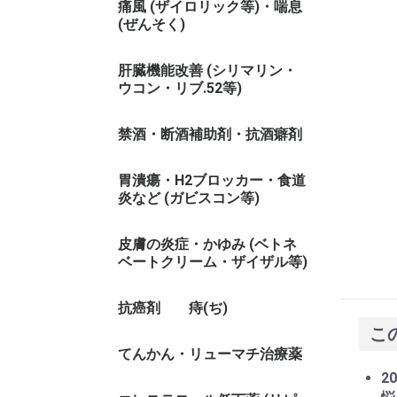
痛風 (ザイロリック等)・喘息
(ぜんそく)
肝臓機能改善 (シリマリン・
ウコン・リブ.52等)
禁酒・断酒補助剤・抗酒癖剤
胃潰瘍・H2ブロッカー・食道
炎など (ガビスコン等)
皮膚の炎症・かゆみ (ベトネ
ベートクリーム・ザイザル等)
抗癌剤
痔(ぢ)
こ
てんかん・リューマチ治療薬
20