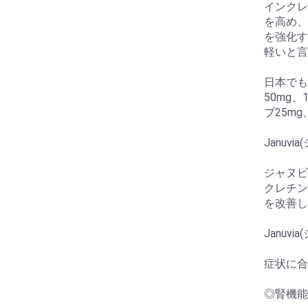
インクレ
を高め、
を強化す
軽いと言
日本でも
50mg
ブ25m
Januvi
ジャヌビ
クレチン
を改善し
Januvi
症状に合
◎腎機能