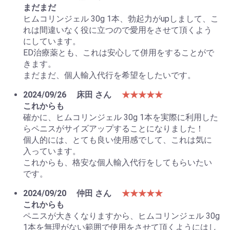
まだまだ
ヒムコリンジェル 30g 1本、勃起力がupしまして、こ
れは間違いなく役に立つので愛用をさせて頂くよう
にしています。
ED治療薬とも、これは安心して併用をすることがで
お買い物を続ける
カートへ進む
きます。
まだまだ、個人輸入代行を希望をしたいです。
2024/09/26
床田 さん
★★★★★
これからも
確かに、ヒムコリンジェル 30g 1本を実際に利用した
らペニスがサイズアップすることになりました！
個人的には、とても良い使用感でして、これは気に
入っています。
これからも、格安な個人輸入代行をしてもらいたい
です。
2024/09/20
仲田 さん
★★★★★
これからも
ペニスが大きくなりますから、ヒムコリンジェル 30g
1本を無理がない範囲で使用をさせて頂くようにはし