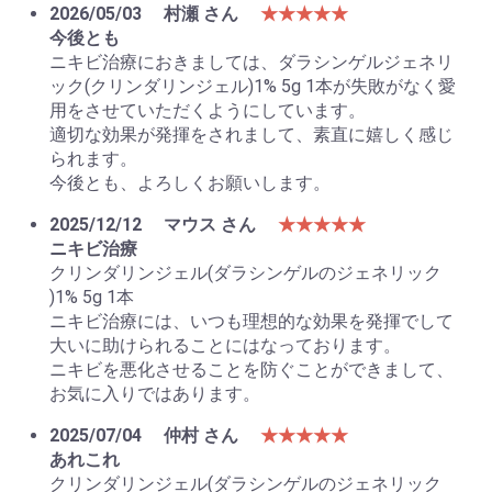
2026/05/03
村瀬 さん
★★★★★
今後とも
ニキビ治療におきましては、ダラシンゲルジェネリ
ック(クリンダリンジェル)1% 5g 1本が失敗がなく愛
用をさせていただくようにしています。
お買い物を続ける
カートへ進む
適切な効果が発揮をされまして、素直に嬉しく感じ
られます。
今後とも、よろしくお願いします。
2025/12/12
マウス さん
★★★★★
ニキビ治療
クリンダリンジェル(ダラシンゲルのジェネリック
)1% 5g 1本
ニキビ治療には、いつも理想的な効果を発揮でして
大いに助けられることにはなっております。
ニキビを悪化させることを防ぐことができまして、
お気に入りではあります。
2025/07/04
仲村 さん
★★★★★
あれこれ
クリンダリンジェル(ダラシンゲルのジェネリック