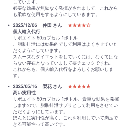
しています。
必要な効果が無駄なく発揮がされまして、これから
も柔軟な使用をするようにしていきます。
2025/12/06
仲田 さん
★★★★☆
個人輸入代行
お買い物を続ける
カートへ進む
リポエイト 50カプセル 1ボトル
、脂肪排泄には効果的でして利用はよくさせていた
だくようにしています。
スムーズなダイエットをしていくには、なくてはな
らない存在となっていまして要チェックですね。
これからも、個人輸入代行をよろしくお願いしま
す。
2025/05/16
梨花 さん
★★★★★
高い実用性
リポエイト 50カプセル 1ボトル、貴重な効果を発揮
しますので、脂肪排泄サプリとして利用をさせてい
ただくようにしています。
ほんとに実用性が高く、これを利用していて満足で
きる可能性って高いです。