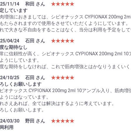
25/11/14
和田 さん
★★★★★
定しています
肉増強におきましては、シピオナックス CYPIONAX 200mg 
もたらされますので使用をさせていただくようにしています。
れで大きな不自由をすることはなく、当分は利用を予定をして
25/04/24
石田 さん
★★★★★
度な期待なし
常に信頼性が高く、シピオナックス CYPIONAX 200mg 2m
ようにしています。
度な期待をしなければ、これで筋肉増強とはかなりうまくいく
24/10/25
石田 さん
★★★★★
ろしくお願いします
お買い物を続ける
カートへ進む
ピオナックス CYPIONAX 200mg 2ml 10アンプル入り
ようにはなっています。
れさえあれば、全ては解決はするように考えています。
ろしくお願いします。
24/03/30
野田 さん
★★★★★
局利用