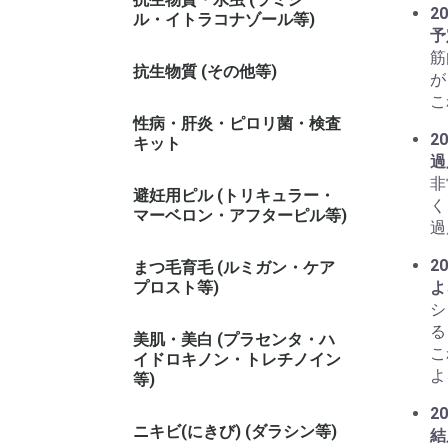
20
ル・イトラコナゾール等)
予
筋
抗生物質 (その他等)
が
こ
性病・肝炎・ピロリ菌・検査
20
キット
過
非
避妊用ピル (トリキュラー・
く
マーベロン・アフターピル等)
過
20
まつ毛育毛 (ルミガン・ケア
プロスト等)
よ
シ
る
美肌・美白 (プラセンタ・ハ
こ
イドロキノン・トレチノイン
よ
等)
20
ニキビ(にきび) (ダラシン等)
結