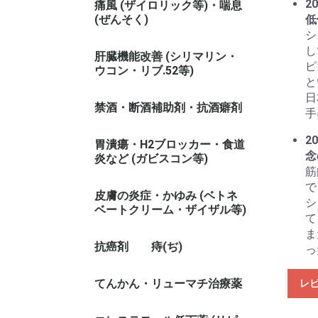
20
痛風 (ザイロリック等)・喘息
(ぜんそく)
低
シ
し
肝臓機能改善 (シリマリン・
ピ
ウコン・リブ.52等)
と
日
禁酒・断酒補助剤・抗酒癖剤
手
20
胃潰瘍・H2ブロッカー・食道
念
炎など (ガビスコン等)
筋
で
皮膚の炎症・かゆみ (ベトネ
シ
ベートクリーム・ザイザル等)
て
ま
抗癌剤
痔(ぢ)
っ
てんかん・リューマチ治療薬
レ