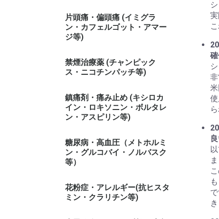
シ
実
片頭痛・偏頭痛 (イミグラ
こ
ン・カフェルゴット・アマー
ジ等)
20
確
禁煙治療薬 (チャンピック
シ
ス・ニコチンパッチ等)
非
米
鎮痛剤・痛み止め (キシロカ
使
イン・ロキソニン・ボルタレ
ら
ン・アスピリン等)
20
良
糖尿病・高血圧（メトホルミ
以
ン・グルコバイ・ノルバスク
ま
等）
こ
も
花粉症・アレルギー(抗ヒスタ
で
ミン・クラリチン等)
き