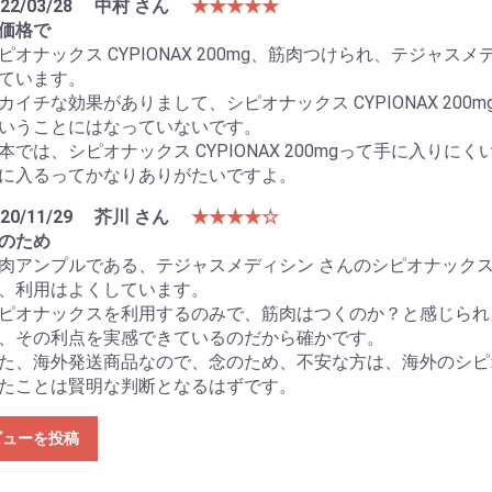
22/03/28
中村 さん
★★★★★
価格で
ピオナックス CYPIONAX 200mg、筋肉つけられ、テジャ
ています。
カイチな効果がありまして、シピオナックス CYPIONAX 20
いうことにはなっていないです。
本では、シピオナックス CYPIONAX 200mgって手に入り
に入るってかなりありがたいですよ。
20/11/29
芥川 さん
★★★★☆
のため
肉アンプルである、テジャスメディシン さんのシピオナック
、利用はよくしています。
ピオナックスを利用するのみで、筋肉はつくのか？と感じられ
、その利点を実感できているのだから確かです。
た、海外発送商品なので、念のため、不安な方は、海外のシピ
たことは賢明な判断となるはずです。
ビューを投稿