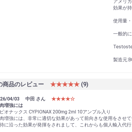
アメリカ
効果が持
使用量・
一般的に
Testost
製造元:BO
の商品のレビュー
★★★★★
(9)
26/04/03
中田 さん
★★★★☆
肉増強には
ピオナックス CYPIONAX 200mg 2ml 10アンプル入り
肉増強には、非常に適切な効果があって前向きな使用をさせて
待に沿った効果が発揮をされまして、これからも個人輸入代行