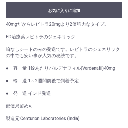
お気に入りに追加
40mgだからレビトラ20mgより2倍強力なタイプ。
ED治療薬レビトラのジェネリック
箱なしシートのみの発送です。レビトラのジェネリック
の中でも安い事が人気の秘訣です。
● 容 量 1錠あたりバルデナフィル(Vardenafil)40mg
● 輸 送 1～2週間前後で到着予定
● 発 送 インド発送
郵便局留め可
製造元:Centurion Laboratories (India)