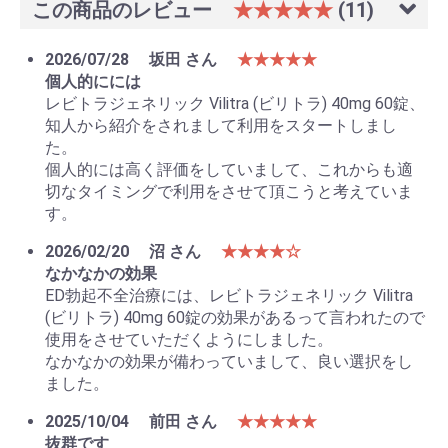
この商品のレビュー
★★★★★
(11)
2026/07/28
坂田 さん
★★★★★
個人的にには
レビトラジェネリック Vilitra (ビリトラ) 40mg 60錠、
知人から紹介をされまして利用をスタートしまし
た。
個人的には高く評価をしていまして、これからも適
お買い物を続ける
カートへ進む
切なタイミングで利用をさせて頂こうと考えていま
す。
2026/02/20
沼 さん
★★★★☆
なかなかの効果
ED勃起不全治療には、レビトラジェネリック Vilitra
(ビリトラ) 40mg 60錠の効果があるって言われたので
使用をさせていただくようにしました。
なかなかの効果が備わっていまして、良い選択をし
ました。
2025/10/04
前田 さん
★★★★★
抜群です