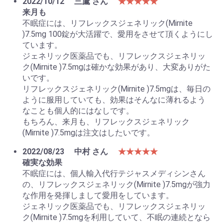
2022/10/12
三鷹 さん
★★★★★
来月も
不眠症には、リフレックスジェネリック(Mirnite
)7.5mg 100錠が大活躍で、愛用をさせて頂くようにし
ています。
ジェネリック医薬品でも、リフレックスジェネリッ
ク(Mirnite )7.5mgは確かな効果があり、大変ありがた
いです。
リフレックスジェネリック(Mirnite )7.5mgは、毎日の
ように服用していても、効果はそんなに薄れるよう
なことも個人的にはなしです。
もちろん、来月も、リフレックスジェネリック
(Mirnite )7.5mgは注文はしたいです。
2022/08/23
中村 さん
★★★★★
確実な効果
不眠症には、個人輸入代行テジャスメディシンさん
の、リフレックスジェネリック(Mirnite )7.5mgが強力
な作用を発揮しまして愛用をしています。
ジェネリック医薬品でも、リフレックスジェネリッ
ク(Mirnite )7.5mgを利用していて、不眠の連続となら