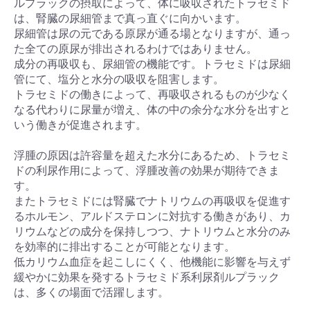
ルプラックの摂取によって、体に吸収されたトラセミド
は、腎臓の尿細管まで真っ直ぐに向かいます。
尿細管は尿の元である原尿が通る場となりますが、通っ
た全ての原尿が排出されるわけではありません。
成分の再吸収も、尿細管の機能です。トラセミドは尿細
管にて、塩分と水分の吸収を阻害します。
トラセミドの働きによって、再吸収されるものが少なく
なる代わりに尿量が増え、体の中の余分な水分を出すと
いう働きが促進されます。
浮腫の原因は許容量を超えた水分にあるため、トラセミ
ドの利尿作用によって、浮腫改善の効果が期待できま
す。
またトラセミドには腎臓でナトリウムの再吸収を促進す
るホルモン、アルドステロンに対抗する働きがあり、カ
リウムなどの成分を保持しつつ、ナトリウムと水分のみ
を効率的に排出することが可能となります。
低カリウム血症を起こしにくく、他機能に影響を与えず
緩やかに効果を発するトラセミド系利尿剤ルプラック
は、多くの場面で活躍します。