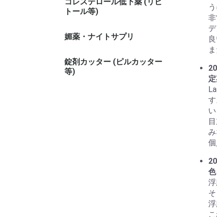
コレステロール低下薬 (リピ
う
トール等)
非
デ
媚薬・ナイトサプリ
良
ま
錠剤カッター (ピルカッター
20
等)
定
L
す
い
目
み
個
20
色
浮
そ
浮
こ