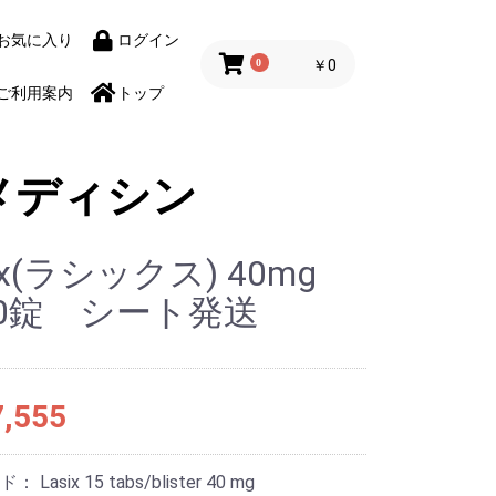
お気に入り
ログイン
0
￥0
ご利用案内
トップ
メディシン
ix(ラシックス) 40mg
00錠 シート発送
,555
ード：
Lasix 15 tabs/blister 40 mg