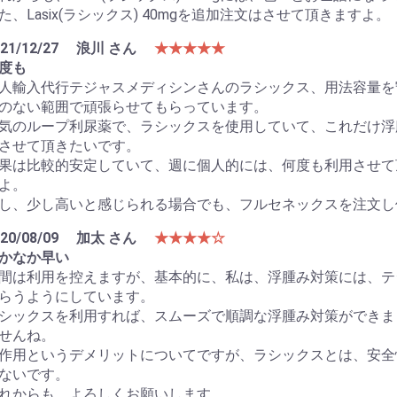
た、Lasix(ラシックス) 40mgを追加注文はさせて頂きますよ。
21/12/27
浪川 さん
★★★★★
度も
人輸入代行テジャスメディシンさんのラシックス、用法容量を
のない範囲で頑張らせてもらっています。
気のループ利尿薬で、ラシックスを使用していて、これだけ浮
させて頂きたいです。
果は比較的安定していて、週に個人的には、何度も利用させて
よ。
し、少し高いと感じられる場合でも、フルセネックスを注文し
20/08/09
加太 さん
★★★★☆
かなか早い
間は利用を控えますが、基本的に、私は、浮腫み対策には、テ
らうようにしています。
シックスを利用すれば、スムーズで順調な浮腫み対策ができま
せんね。
作用というデメリットについてですが、ラシックスとは、安全
ないです。
れからも、よろしくお願いします。