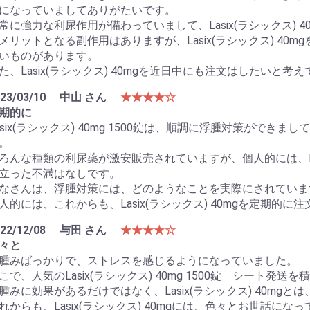
になっていましてありがたいです。
常に強力な利尿作用が備わっていまして、Lasix(ラシックス)
メリットとなる副作用はありますが、Lasix(ラシックス) 4
いものがあります。
た、Lasix(ラシックス) 40mgを近日中にも注文はしたいと考
23/03/10
中山 さん
★★★★☆
期的に
asix(ラシックス) 40mg 1500錠は、順調に浮腫対策がで
。
ろんな種類の利尿薬が激安販売されていますが、個人的には、Las
立った不満はなしです。
なさんは、浮腫対策には、どのようなことを実際にされていま
人的には、これからも、Lasix(ラシックス) 40mgを定期的
22/12/08
与田 さん
★★★★☆
々と
腫みばっかりで、ストレスを感じるようになっていました。
こで、人気のLasix(ラシックス) 40mg 1500錠 シート発
腫みに効果があるだけではなく、Lasix(ラシックス) 40mg
れからも、Lasix(ラシックス) 40mgには、色々とお世話にな