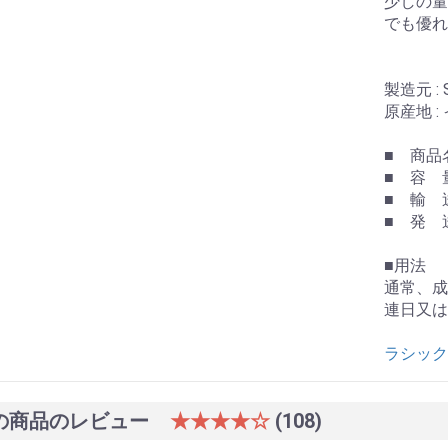
少しの量
でも優れ
製造元 : Sa
原産地 :
■ 商品名
■ 容 量
■ 輸 
■ 発 
■用法
通常、成
連日又は
ラシックス
の商品のレビュー
★★★★☆
(108)