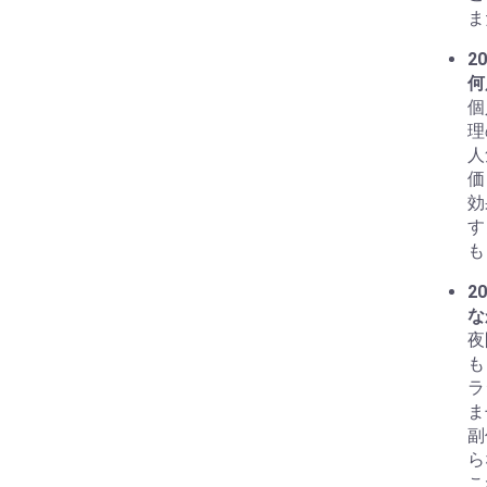
ま
20
何
個
理
人
価
効
す
も
20
な
夜
も
ラ
ま
副
ら
こ