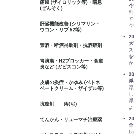
痛風 (ザイロリック等)・喘息
今
(ぜんそく)
副
す
肝臓機能改善 (シリマリン・
今
ウコン・リブ.52等)
20
大
禁酒・断酒補助剤・抗酒癖剤
ス
を
胃潰瘍・H2ブロッカー・食道
か
炎など (ガビスコン等)
20
浮
皮膚の炎症・かゆみ (ベトネ
浮
ベートクリーム・ザイザル等)
し
浮
抗癌剤
痔(ぢ)
よ
20
てんかん・リューマチ治療薬
全
L