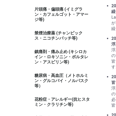
20
片頭痛・偏頭痛 (イミグラ
繰
ン・カフェルゴット・アマー
L
ジ等)
が
繰
禁煙治療薬 (チャンピック
ス・ニコチンパッチ等)
20
浮
浮
鎮痛剤・痛み止め (キシロカ
の
イン・ロキソニン・ボルタレ
皆
ン・アスピリン等)
す
糖尿病・高血圧（メトホルミ
20
ン・グルコバイ・ノルバスク
皆
等）
浮
の
花粉症・アレルギー(抗ヒスタ
必
ミン・クラリチン等)
皆
20