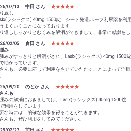
26/07/13
中田 さん
★★★★★
り返し
asix(ラシックス) 40mg 1500錠 シート発送,ループ利
うまくいくことになっております。
り返ししっかりとむくみを解消ができまして、非常に感謝をし
26/02/05
倉田 さん
★★★★★
腫み
腫みがすっきりと解消がされ、Lasix(ラシックス) 40mg 1
で助かっています。
さんも、必要に応じて利用をさせていただくことによって浮腫
お買い物を続ける
カートへ進む
。
25/09/20
のどか さん
★★★★★
さんも
腫みの解消におきましては、Lasix(ラシックス) 40mg 15
で利用をしています。
要な時には、的確な効果を得ることができます。
さんも、ぜひ利用をしてみてください。
25/02/27
前田 さん
★★★★★