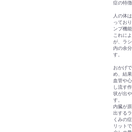
症の特徴
人の体は
っており
ンプ機能
これによ
が、ラシ
内の余分
す。
おかげで
め、結果
血管や心
し流す作
状が出や
す。
内臓が原
出するラ
くみの症
リットで