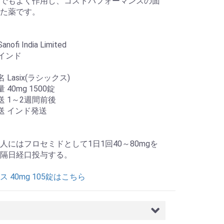
でもよく作用し、コストパフォーマンスの面
た薬です。
nofi India Limited
 インド
 Lasix(ラシックス)
 40mg 1500錠
送 1～2週間前後
送 インド発送
人にはフロセミドとして1日1回40～80mgを
隔日経口投与する。
 40mg 105錠はこちら