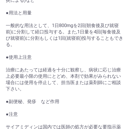
炎による)など
●用法と用量
一般的な用法として、1日800mgを2回(朝食後及び就寝
前)に分割して経口投与する。また,1日量を4回(毎食後及
び就寝前)に分割もしくは1回(就寝前)投与することもでき
る。
●使用上注意
治療にあたっては経過を十分に観察し、病状に応じ治療
上必要最小限の使用にとどめ、本剤で効果がみられない
場合には使用を停止して、担当医または薬剤師にご相談
下さい。
●副便秘、発疹 など作用
●注意
サイアミディンは国内では医師の処方が必要な要指示薬