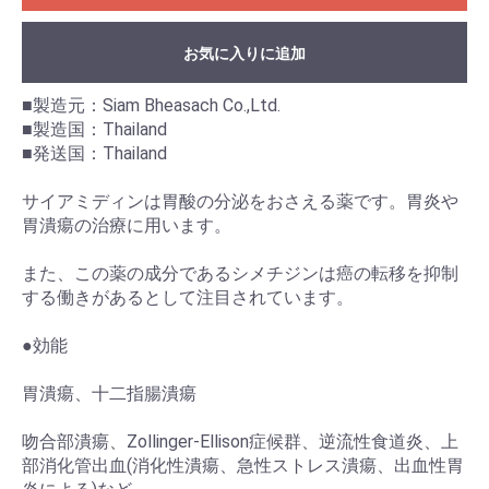
お気に入りに追加
■製造元：Siam Bheasach Co.,Ltd.
■製造国：Thailand
■発送国：Thailand
サイアミディンは胃酸の分泌をおさえる薬です。胃炎や
胃潰瘍の治療に用います。
また、この薬の成分であるシメチジンは癌の転移を抑制
する働きがあるとして注目されています。
●効能
胃潰瘍、十二指腸潰瘍
吻合部潰瘍、Zollinger-Ellison症候群、逆流性食道炎、上
部消化管出血(消化性潰瘍、急性ストレス潰瘍、出血性胃