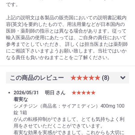
です。
上記の説明文は各製品の販売国においての説明書記載内
容(英文)を要約したもので、用法用量などが日本国内の
医師・薬剤師の指示とは異なる場合があります。従って
輸入医薬品の使用にあたっては、ご自身の責任において
参考までとしていただき、 詳しくは担当医または薬剤師
にご相談下さいますようお願い致します。当社ではいか
なる責任も負いかねますことをご了解ください。
この商品のレビュー
★★★★★
(8)
お買い物を続ける
カートへ進む
2026/05/31
明日 さん
★★★★★
着実な
シメチジン（商品名：サイアミディン）400mg 100
錠 1箱
がんの転移抑制ができまして、とても気持ちよく利
用をさせていただくことができています。
着実な効果を実感ができまして、これからも大切に