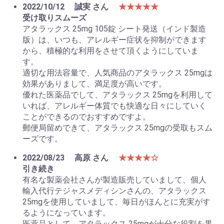
2022/10/12
誠実 さん
★★★★★
受け取りスムーズ
アタラックス 25mg 105錠 シート発送（インド製造
版）は、いつも、アレルギー症状を抑制ができます
から、積極的な利用をさせて頂くようにしていま
す。
適切な用法容量で、人気商品のアタラックス 25mgは
効果がありまして、満足度が高いです。
優れた医薬品でして、アタラックス 25mgを利用して
いれば、アレルギー体質でも快適な日々にしていく
ことができるのでおすすめですよ。
郵便局留めできて、アタラックス 25mgの受取もスム
ーズです。
2022/08/23
高原 さん
★★★★☆
引き続き
有名な製薬会社さんが製造販売していまして、個人
輸入代行テジャスメディシンさんの、アタラックス
25mgを使用していまして、毎日がほんとに充実がす
るようになっています。
医薬品として、アタラックス 25mgが十分な役割を果