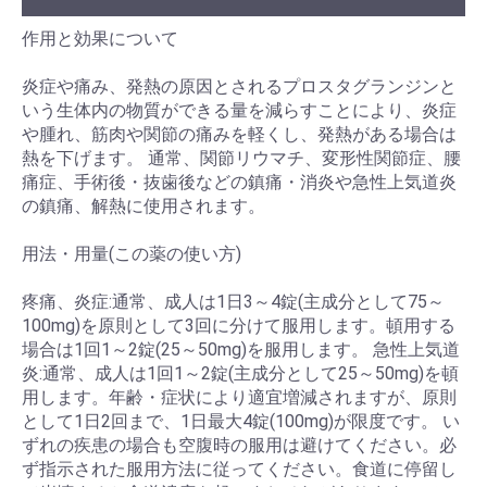
作用と効果について
炎症や痛み、発熱の原因とされるプロスタグランジンと
いう生体内の物質ができる量を減らすことにより、炎症
や腫れ、筋肉や関節の痛みを軽くし、発熱がある場合は
熱を下げます。 通常、関節リウマチ、変形性関節症、腰
痛症、手術後・抜歯後などの鎮痛・消炎や急性上気道炎
の鎮痛、解熱に使用されます。
用法・用量(この薬の使い方)
疼痛、炎症:通常、成人は1日3～4錠(主成分として75～
100mg)を原則として3回に分けて服用します。頓用する
場合は1回1～2錠(25～50mg)を服用します。 急性上気道
炎:通常、成人は1回1～2錠(主成分として25～50mg)を頓
用します。年齢・症状により適宜増減されますが、原則
として1日2回まで、1日最大4錠(100mg)が限度です。 い
ずれの疾患の場合も空腹時の服用は避けてください。必
ず指示された服用方法に従ってください。食道に停留し