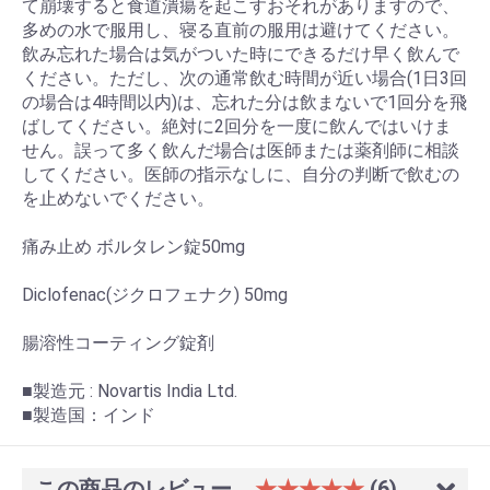
て崩壊すると食道潰瘍を起こすおそれがありますので、
多めの水で服用し、寝る直前の服用は避けてください。
飲み忘れた場合は気がついた時にできるだけ早く飲んで
ください。ただし、次の通常飲む時間が近い場合(1日3回
の場合は4時間以内)は、忘れた分は飲まないで1回分を飛
ばしてください。絶対に2回分を一度に飲んではいけま
せん。誤って多く飲んだ場合は医師または薬剤師に相談
してください。医師の指示なしに、自分の判断で飲むの
を止めないでください。
痛み止め ボルタレン錠50mg
Diclofenac(ジクロフェナク) 50mg
腸溶性コーティング錠剤
■製造元 : Novartis India Ltd.
■製造国：インド
お買い物を続ける
カートへ進む
この商品のレビュー
★★★★★
(6)