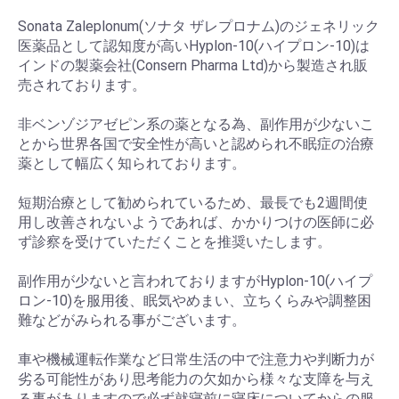
Sonata Zaleplonum(ソナタ ザレプロナム)のジェネリック
医薬品として認知度が高いHyplon-10(ハイプロン-10)は
インドの製薬会社(Consern Pharma Ltd)から製造され販
売されております。
非ベンゾジアゼピン系の薬となる為、副作用が少ないこ
とから世界各国で安全性が高いと認められ不眠症の治療
薬として幅広く知られております。
短期治療として勧められているため、最長でも2週間使
用し改善されないようであれば、かかりつけの医師に必
ず診察を受けていただくことを推奨いたします。
副作用が少ないと言われておりますがHyplon-10(ハイプ
ロン-10)を服用後、眠気やめまい、立ちくらみや調整困
難などがみられる事がございます。
車や機械運転作業など日常生活の中で注意力や判断力が
劣る可能性があり思考能力の欠如から様々な支障を与え
る事がありますので必ず就寝前に寝床についてからの服