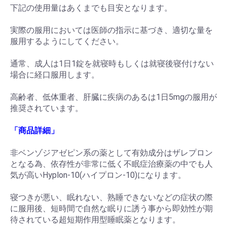
下記の使用量はあくまでも目安となります。
実際の服用においては医師の指示に基づき、適切な量を
服用するようにしてください。
通常、成人は1日1錠を就寝時もしくは就寝後寝付けない
場合に経口服用します。
高齢者、低体重者、肝臓に疾病のあるは1日5mgの服用が
推奨されています。
「商品詳細」
非ベンゾジアゼピン系の薬として有効成分はザレプロン
となる為、依存性が非常に低く不眠症治療薬の中でも人
気が高いHyplon-10(ハイプロン-10)になります。
寝つきが悪い、眠れない、熟睡できないなどの症状の際
に服用後、短時間で自然な眠りに誘う事から即効性が期
待されている超短期作用型睡眠薬となります。