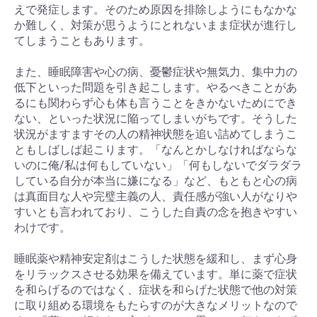
えで発症します。そのため原因を排除しようにもなかな
か難しく、対策が思うようにとれないまま症状が進行し
てしまうこともあります。
また、睡眠障害や心の病、憂鬱症状や無気力、集中力の
低下といった問題を引き起こします。やるべきことがあ
るにも関わらず心も体も言うことをきかないためにでき
ない、といった状況に陥ってしまいがちです。そうした
状況がますますその人の精神状態を追い詰めてしまうこ
ともしばしば起こります。「なんとかしなければならな
いのに俺/私は何もしていない」「何もしないでダラダラ
している自分が本当に嫌になる」など、もともと心の病
は真面目な人や完璧主義の人、責任感が強い人がなりや
すいとも言われており、こうした自責の念を抱きやすい
わけです。
睡眠薬や精神安定剤はこうした状態を緩和し、まず心身
をリラックスさせる効果を備えています。単に薬で症状
お買い物を続ける
カートへ進む
を和らげるのではなく、症状を和らげた状態で他の対策
に取り組める環境をもたらすのが大きなメリットなので