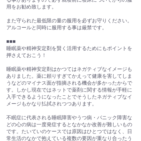
用をお勧め致します。
また守られた最低限の量の服用を必ずお守りください。
アルコールと同時に服用する事は厳禁です。
■■■
睡眠薬や精神安定剤を賢く活用するためにもポイントを
押さえておこう！
睡眠薬や精神安定剤はかつてはネガティブなイメージも
ありました。薬に頼りすぎてかえって健康を害してしま
うなどのマイナス面が指摘される機会が多かったからで
す。しかし現在ではネットで薬剤に関する情報が手軽に
入手できるようになったことでそうしたネガティブなイ
メージもかなり払拭されつつあります。
不眠症に代表される睡眠障害やうつ病・パニック障害な
どの心の病は一度発症するとなかなか改善が難しいもの
です。たいていのケースでは原因はひとつではなく、日
常生活のなかで抱えている複数の要因が重なり合ったう