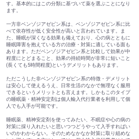
す。基本的にはこの分類に基づいて薬を選ぶことになり
ます。
一方非ベンゾジアゼピン系は、ベンゾジアゼピン系に比
べて依存性が低く安全性が高いと言われています。ま
た、睡眠が深くなる効果も備えており、心の病とともに
睡眠障害を抱えている方の治療・対策に適している面も
あります。ただベンゾジアゼピン系と比較して効果が中
程度にとどまること、効果の持続時間が非常に短いこと
(長くても5時間程度)というデメリットもあります。
ただこうした非ベンゾジアゼピン系の特徴・デメリット
は安心して使えるうえ、日常生活のなかで無理なく服用
できるというメリットとも言えます。しかもこのタイプ
の睡眠薬・精神安定剤は個人輸入代行業者を利用して個
人でも入手が可能です。
睡眠薬、精神安定剤を使ってみたい、不眠症や心の病の
対策に採り入れたいと思いつつどうやって入手すればい
いのかわからない。そのためなかなか対策に取り組めな