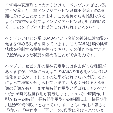
まず精神安定剤では大きく分けて「ベンゾジアゼピン系
抗不安薬」と「非ベンゾジアゼピン系抗不安薬」の2種
類に分けることができます。この名称からも推測できる
ように精神安定剤ではベンゾジアゼピン系が圧倒的に多
く、このタイプとそれ以外に分けられているのです。
ベンゾジアゼピン系はGABAという名前の神経伝達物質の
働きを強める効果を持っています。このGABAは脳の興奮
状態を抑制する役割を担っており、その働きを促すこと
で脳が高ぶった状態を鎮めることができるのです。
ベンゾジアゼピン系の精神安定剤にはさまざまな種類が
ありますが、簡単に言えばこのGABAの働きをどれだけ活
性化させるか、そしてその効果がどれぐらい持続するか
によって種類が分けられています。大きく分けると4種
類の分類が有り、まず短時間作用型と呼ばれるものでだ
いたい6時間程度作用が持続します。ついで中時間作用
型が12～24時間、長時間作用型が24時間以上、超長期作
用型が90時間以上となっています。さらに作用の強さは
「強い」「中程度」「弱い」の3段階に分けられていま