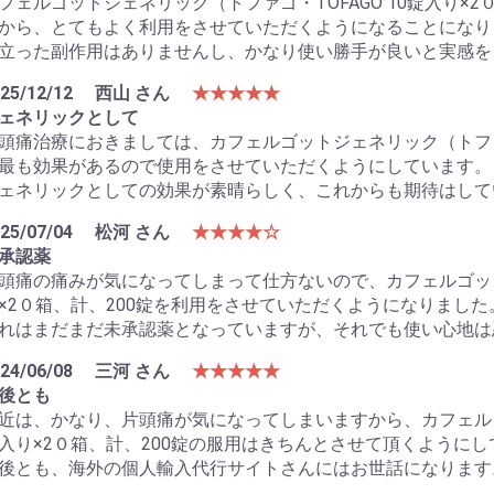
フェルゴットジェネリック（トファゴ・TOFAGO 10錠入り×
から、とてもよく利用をさせていただくようになることになり
立った副作用はありませんし、かなり使い勝手が良いと実感を
25/12/12
西山 さん
★★★★★
ェネリックとして
頭痛治療におきましては、カフェルゴットジェネリック（トファゴ・
最も効果があるので使用をさせていただくようにしています。
ェネリックとしての効果が素晴らしく、これからも期待はして
25/07/04
松河 さん
★★★★☆
承認薬
頭痛の痛みが気になってしまって仕方ないので、カフェルゴットジ
×2０箱、計、200錠を利用をさせていただくようになりました
れはまだまだ未承認薬となっていますが、それでも使い心地は
24/06/08
三河 さん
★★★★★
後とも
近は、かなり、片頭痛が気になってしまいますから、カフェルゴッ
入り×2０箱、計、200錠の服用はきちんとさせて頂くようにし
後とも、海外の個人輸入代行サイトさんにはお世話になります