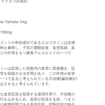
ファゴ TOFAGO
ne Tartrate 1mg
e 100mg
ゴットの有効成分であるエルゴタミンは交感
梢を麻痺し、子宮の運動促進、血管収縮、血
どの作用をもつ麦角アルカロイドの一つで
ミンは拡張した頭蓋内の血管に直接働き、拡
管を収縮させる作用があり、この作用が血管
一つであると考えられている片頭痛(偏頭痛)の
止させると考えられています。
な血管拡張を阻害する薬理作用で、片頭痛の
行を止めるため、血管が拡張する前、つまり
の初期段階である前兆症状、前駆症状の時点