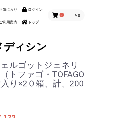
お気に入り
ログイン
0
￥0
ご利用案内
トップ
メディシン
フェルゴットジェネリ
（トファゴ・TOFAGO
錠入り×2０箱、計、200
,172