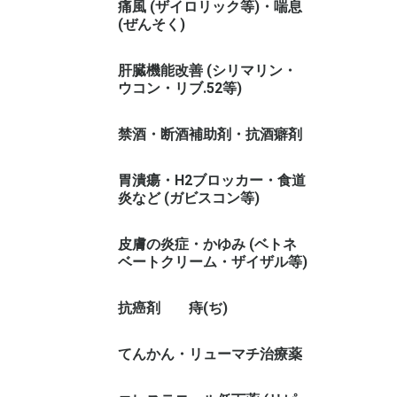
痛風 (ザイロリック等)・喘息
(ぜんそく)
肝臓機能改善 (シリマリン・
ウコン・リブ.52等)
禁酒・断酒補助剤・抗酒癖剤
胃潰瘍・H2ブロッカー・食道
炎など (ガビスコン等)
皮膚の炎症・かゆみ (ベトネ
ベートクリーム・ザイザル等)
抗癌剤
痔(ぢ)
てんかん・リューマチ治療薬