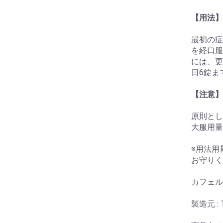
【用法】
最初の症
を経口服
には、更
日6錠ま
【注意】
原則とし
大服用量
※用法用
お守りく
カフェル
製造元 : T.