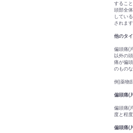
すること
お買い物を続ける
カートへ進む
頭部全体
している
されます
他のタイ
偏頭痛(
以外の頭
痛が偏頭
のものな
例)薬物
偏頭痛(
偏頭痛(
度と程度
偏頭痛(