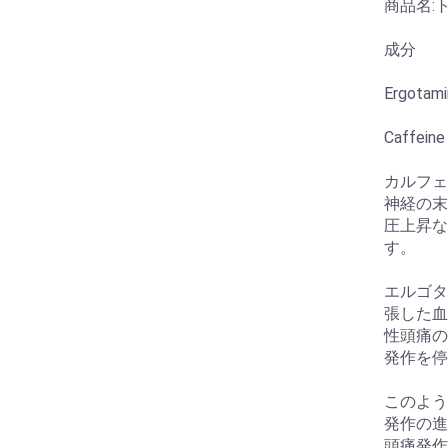
商品名:ト
成分
Ergotami
Caffein
カルフェ
神経の末
圧上昇な
す。
エルゴタ
張した血
性頭痛の
発作を停
このよう
発作の進
頭痛発作