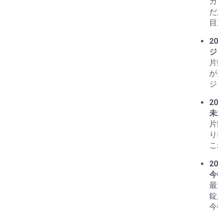
カ
だ
目
20
ジ
片
が
ジ
20
未
片
り
こ
20
今
最
錠
今