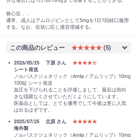
分な場合には1日1回10mgまで増量することができる。
狭心症．．
通常、成人はアムロジピンとして5mgを1日1回経口服用
する。なお、症状に応じ適宜増減する。
この商品のレビュー
★★★★★
(5)
お買い物を続ける
カートへ進む
2026/05/25
下原 さん
★★★★☆
シート発送
ノルバスクジェネリック（Amlip / アムリップ）10mg
100錠 シート発送
血圧を下げられることを評価しまして、最近は前向
きな躊躇なくさせていただくようにしています。
医薬品としては、とても優秀でして今後は更に人気
は出るはずです。
2025/07/25
北原 さん
★★★★★
海外製
ノルバスクジェネリック（Amlip / アムリップ）10mg