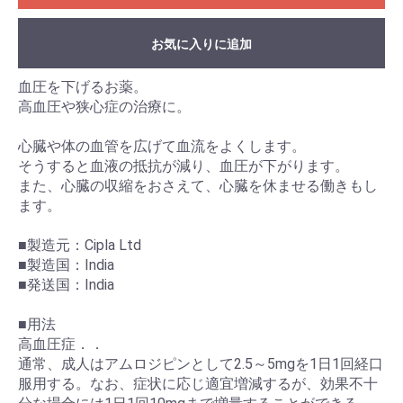
お気に入りに追加
血圧を下げるお薬。
高血圧や狭心症の治療に。
心臓や体の血管を広げて血流をよくします。
そうすると血液の抵抗が減り、血圧が下がります。
また、心臓の収縮をおさえて、心臓を休ませる働きもし
ます。
■製造元：Cipla Ltd
■製造国：India
■発送国：India
■用法
高血圧症．．
通常、成人はアムロジピンとして2.5～5mgを1日1回経口
服用する。なお、症状に応じ適宜増減するが、効果不十