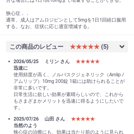
分な場合には1日1回10mgまで増量することができる。
狭心症．．
通常、成人はアムロジピンとして5mgを1日1回経口服用
する。なお、症状に応じ適宜増減する。
お買い物を続ける
カートへ進む
この商品のレビュー
★★★★★
(5)
2026/05/25
ミリン さん
★★★★★
迅速に
使用頻度が高く、ノルバスクジェネリック（Amlip /
アムリップ）10mg 200錠 1箱には助けられることが
非常に多いです。
日常生活に欲しい効果が素晴らしいので、これから
もさまざまかメリットを迅速に得るようにしたいで
す。
2025/07/26
山田 さん
★★★★★
当然のよう
狭心症の治療にも、効果は当たり前のように見られ