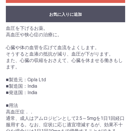
お気に入りに追加
血圧を下げるお薬。
高血圧や狭心症の治療に。
心臓や体の血管を広げて血流をよくします。
そうすると血液の抵抗が減り、血圧が下がります。
また、心臓の収縮をおさえて、心臓を休ませる働きもし
ます。
■製造元：Cipla Ltd
■製造国：India
■発送国：India
■用法
高血圧症．．
通常、成人はアムロジピンとして2.5～5mgを1日1回経口
服用する。なお、症状に応じ適宜増減するが、効果不十